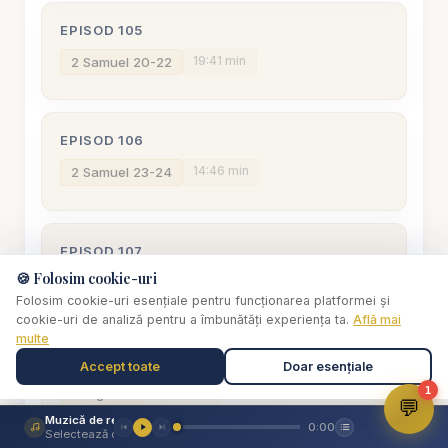
EPISOD 105
19:41 min
2 Samuel 20-22
EPISOD 106
14:46 min
2 Samuel 23-24
EPISOD 107
🍪 Folosim cookie-uri
14:06 min
1 Regi 1
Folosim cookie-uri esențiale pentru funcționarea platformei și
cookie-uri de analiză pentru a îmbunătăți experiența ta.
Află mai
multe
EPISOD 108
Accept toate
Doar esențiale
1
16:27 min
1 Regi 2-3
💬
Muzică de relaxare
0:00
Selectează o piesă