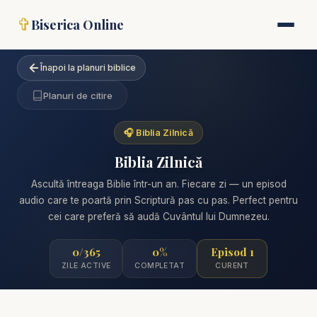
✞
Biserica Online
Înapoi la planuri biblice
Planuri de citire
🎧 Biblia Zilnică
Biblia Zilnică
Ascultă întreaga Biblie într-un an. Fiecare zi — un episod
audio care te poartă prin Scriptură pas cu pas. Perfect pentru
cei care preferă să audă Cuvântul lui Dumnezeu.
0/365
0%
Episod 1
ZILE ACTIVE
COMPLETAT
CURENT