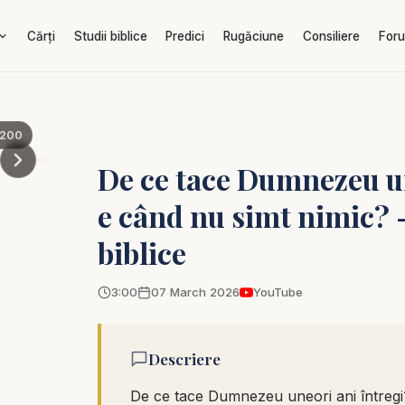
Cărți
Studii biblice
Predici
Rugăciune
Consiliere
For
200
De ce tace Dumnezeu un
e când nu simt nimic? -
biblice
3:00
07 March 2026
YouTube
Descriere
De ce tace Dumnezeu uneori ani întregi?