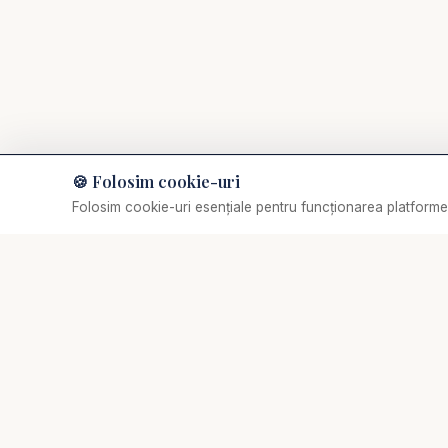
🍪 Folosim cookie-uri
Muzică de relaxare
Folosim cookie-uri esențiale pentru funcționarea platformei
Selectează o piesă
✞
Biserica Online
Nu trebuie să mergi singur prin viața spirituală.
Comunitate creștină digitală de rugăciune, consiliere
pastorală și creștere biblică.