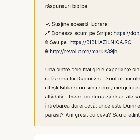
răspunsuri biblice
🙏 Susține această lucrare:
🔗 Donează acum pe Stripe:
https://do
🌐 Sau pe:
https://BIBLIAZILNICA.RO
🌐
http://revolut.me/marius39jh
Una dintre cele mai grele experiențe din 
ci tăcerea lui Dumnezeu. Sunt momente î
citești Biblia și nu simți nimic, mergi îna
altădată. Uneori nu durează doar zile sa
întrebarea dureroasă: unde este Dumne
părăsit? Am greșit cu ceva? Sau credinț
aceste întrebări. Din contră, le arată f
au trecut prin aceleași perioade de tăcere