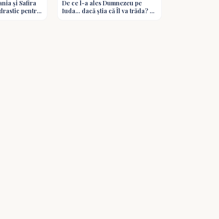
nia și Safira
De ce l-a ales Dumnezeu pe
care rămâne și în tăcere devine matură.
drastic pentru
Iuda… dacă știa că Îl va trăda? -
 Întrebări
Întrebări și răspunsuri biblice
Uneori, tăcerea lui Dumnezeu este legat
că multe dintre lucrările Lui se dezvoltă
împlinirea promisiunii. Iosif a trecut pri
lui Dumnezeu. Poporul Israel a așteptat
înseamnă lipsă de plan, ci adesea pregă
în același timp, iar ceea ce pentru noi p
potrivit în planul Lui.
Există și situații în care tăcerea lui D
întotdeauna, dar uneori, distanța pe car
noastră ne îndepărtează de El. Păcatul 
nepăsarea pot slăbi sensibilitatea spir
ușurință, dar omul poate deveni mai puțin