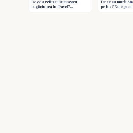
De ce a refuzat Dumnezeu
De ce au murit Ana
rugăciunea lui Pavel?
pe loc? Nu e prea 
«Țepușul» nu trebuia să
Noul Testament? -
dispară? Întrebări biblice
biblice