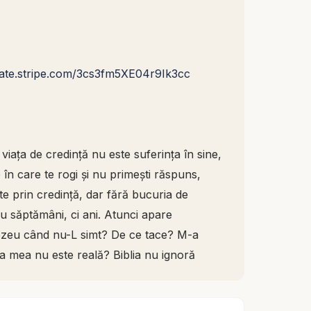
nate.stripe.com/3cs3fm5XE04r9Ik3cc
viața de credință nu este suferința în sine,
n care te rogi și nu primești răspuns,
inte prin credință, dar fără bucuria de
u săptămâni, ci ani. Atunci apare
zeu când nu-L simt? De ce tace? M-a
a mea nu este reală? Biblia nu ignoră
oarte des, pentru că oamenii lui Dumnezeu
 și de întuneric interior.