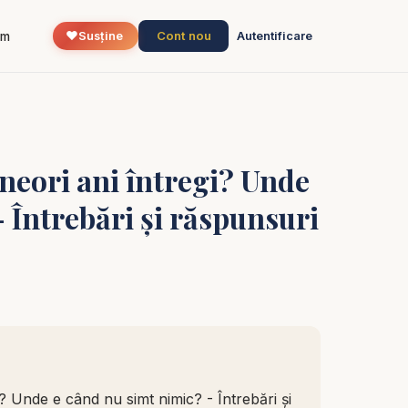
❤️
Cont nou
um
Susține
Autentificare
eori ani întregi? Unde
 Întrebări și răspunsuri
 Unde e când nu simt nimic? - Întrebări și