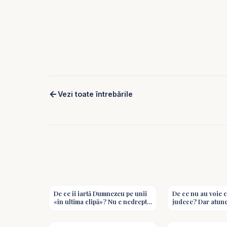
Vezi toate întrebările
2:50
De ce îi iartă Dumnezeu pe unii
De ce nu au voie c
«în ultima clipă»? Nu e nedrept
judece? Dar atun
față de cei credincioși? -
există dreptate? - 
2:57
Întrebări
biblice