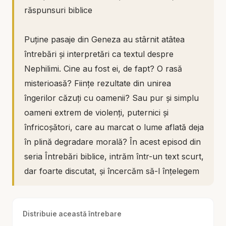
răspunsuri biblice
Puține pasaje din Geneza au stârnit atâtea
întrebări și interpretări ca textul despre
Nephilimi. Cine au fost ei, de fapt? O rasă
misterioasă? Ființe rezultate din unirea
îngerilor căzuți cu oamenii? Sau pur și simplu
oameni extrem de violenți, puternici și
înfricoșători, care au marcat o lume aflată deja
în plină degradare morală? În acest episod din
seria Întrebări biblice, intrăm într-un text scurt,
dar foarte discutat, și încercăm să-l înțelegem
nu prin speculații spectaculoase, ci prin lumina
întregii Scripturi și prin atenție serioasă la
Distribuie această întrebare
contextul biblic.