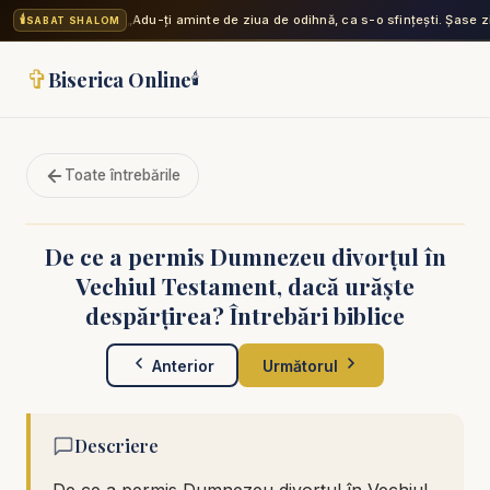
🕯️
„Adu-ți aminte de ziua de odihnă, ca s-o sfințești. Șase zi
SABAT SHALOM
✞
Biserica Online
🕯️
Toate întrebările
De ce a permis Dumnezeu divorțul în
Vechiul Testament, dacă urăște
despărțirea? Întrebări biblice
Anterior
Următorul
Descriere