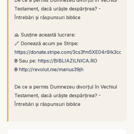
De ce a permis Dumnezeu divorțul în Vechiul
Testament, dacă urăște despărțirea? -
Întrebări și răspunsuri biblice
🙏 Susține această lucrare:
🔗 Donează acum pe Stripe:
https://donate.stripe.com/3cs3fm5XE04r9Ik3cc
🌐 Sau pe:
https://BIBLIAZILNICA.RO
🌐
http://revolut.me/marius39jh
De ce a permis Dumnezeu divorțul în Vechiul
Testament, dacă urăște despărțirea? -
Întrebări și răspunsuri biblice
Una dintre întrebările care apar frecvent
atunci când citim Biblia este aceasta: dacă