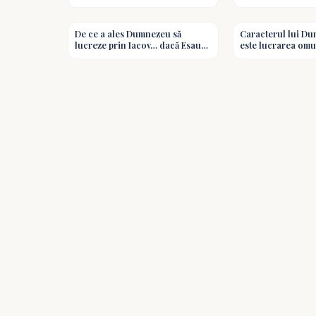
Goia #predici #shorts
doar o coincidenț
2:20
De ce a ales Dumnezeu să
Caracterul lui D
lucreze prin Iacov… dacă Esau
este lucrarea omu
era întâiul născut Întrebări și
Butoi #predici #s
răspunsuri