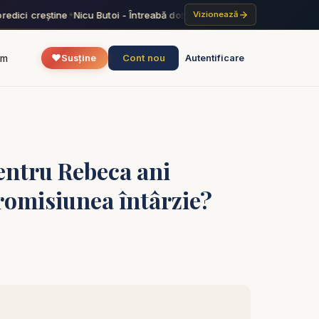
redici creștine
Nicu Butoi - Întreabă dobitoacele și te vor învăța - pred
Vizionează
✦
❤️
Cont nou
um
Susține
Autentificare
pentru Rebeca ani
promisiunea întârzie?