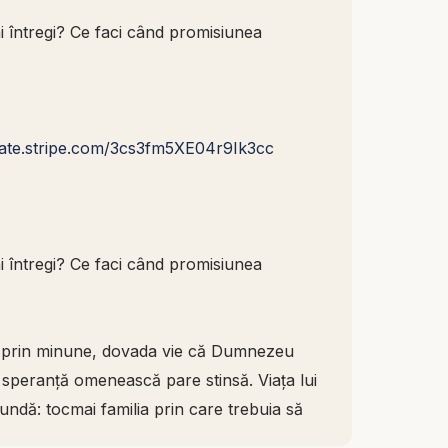
 întregi? Ce faci când promisiunea
nate.stripe.com/3cs3fm5XE04r9Ik3cc
 întregi? Ce faci când promisiunea
cut prin minune, dovada vie că Dumnezeu
 speranță omenească pare stinsă. Viața lui
undă: tocmai familia prin care trebuia să
 de aceeași durere. Rebeca nu putea avea