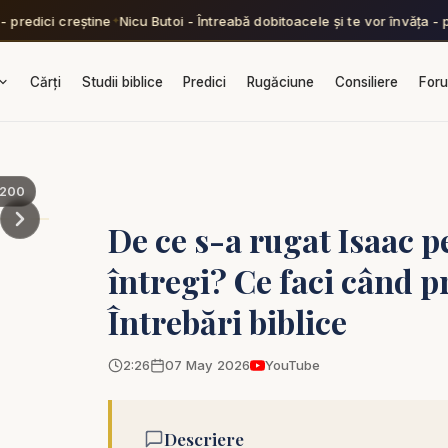
- predici creștine
Nicu Butoi - Întreabă dobitoacele și te vor învăța - p
✦
Cărți
Studii biblice
Predici
Rugăciune
Consiliere
For
200
De ce s-a rugat Isaac 
întregi? Ce faci când 
Întrebări biblice
2:26
07 May 2026
YouTube
Descriere