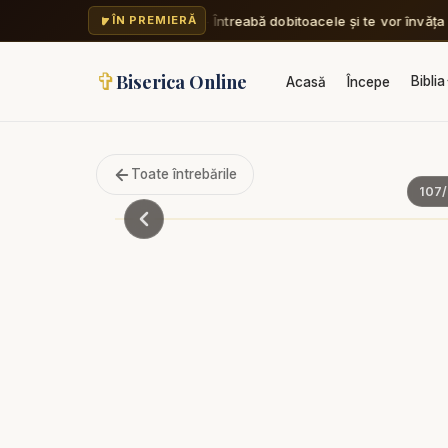
Nicu Butoi - Întreabă dobitoacele și te vor învăța 
ÎN PREMIERĂ
✞
Biserica Online
Biblia
Acasă
Începe
Toate întrebările
107
/