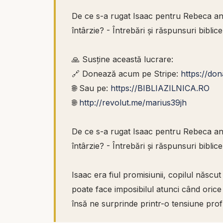
De ce s-a rugat Isaac pentru Rebeca ani
întârzie? - Întrebări și răspunsuri biblice
🙏 Susține această lucrare:
🔗 Donează acum pe Stripe:
https://do
🌐 Sau pe:
https://BIBLIAZILNICA.RO
🌐
http://revolut.me/marius39jh
De ce s-a rugat Isaac pentru Rebeca ani
întârzie? - Întrebări și răspunsuri biblice
Isaac era fiul promisiunii, copilul năs
poate face imposibilul atunci când orice
însă ne surprinde printr-o tensiune prof
continue legământul se lovește din nou