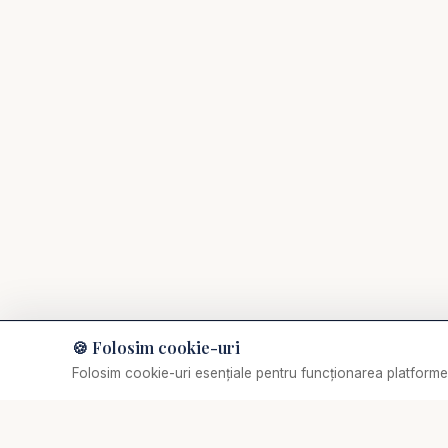
🍪 Folosim cookie-uri
Muzică de relaxare
Folosim cookie-uri esențiale pentru funcționarea platformei
Selectează o piesă
✞
Biserica Online
Nu trebuie să mergi singur prin viața spirituală.