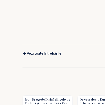
Vezi toate întrebările
1:16
Iov - Dragoste Divină dincolo de
De ce a ales-o D
Furtună și Binecuvântări - Pavel
Rebeca pentru Isa