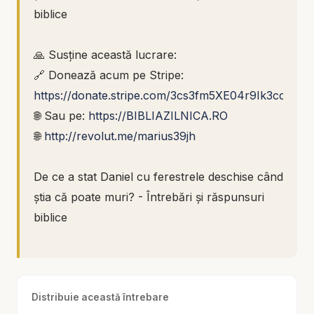
biblice
🙏 Susține această lucrare:
🔗 Donează acum pe Stripe:
https://donate.stripe.com/3cs3fm5XE04r9Ik3cc
🌐 Sau pe:
https://BIBLIAZILNICA.RO
🌐
http://revolut.me/marius39jh
De ce a stat Daniel cu ferestrele deschise când
știa că poate muri? - Întrebări și răspunsuri
biblice
Daniel știa decretul. Timp de treizeci de zile,
nimeni nu avea voie să se roage altcuiva decât
Distribuie această întrebare
împăratului. Cine încălca porunca urma să fie