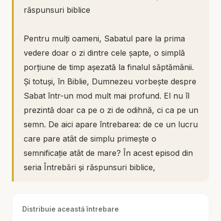
răspunsuri biblice
Pentru mulți oameni, Sabatul pare la prima
vedere doar o zi dintre cele șapte, o simplă
porțiune de timp așezată la finalul săptămânii.
Și totuși, în Biblie, Dumnezeu vorbește despre
Sabat într-un mod mult mai profund. El nu îl
prezintă doar ca pe o zi de odihnă, ci ca pe un
semn. De aici apare întrebarea: de ce un lucru
care pare atât de simplu primește o
semnificație atât de mare? În acest episod din
seria Întrebări și răspunsuri biblice,
descoperim că Sabatul nu este doar despre
timp, ci despre relație, identitate, închinare și
Distribuie această întrebare
apartenență.