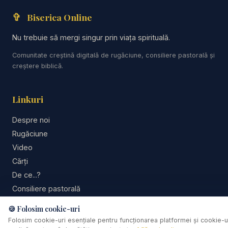
Creatorului, care acceptă ritmul stabilit de El și
✞
Biserica Online
care alege să-I facă loc lui Dumnezeu nu doar
în gândire, ci și în calendar, în timp real,
Nu trebuie să mergi singur prin viața spirituală.
concret. Tocmai aici este forța lui: Sabatul nu
Comunitate creștină digitală de rugăciune, consiliere pastorală și
rămâne o idee abstractă, ci devine o expresie
creștere biblică.
practică a credinței.
Linkuri
Mai este apoi un aspect foarte frumos.
Despre noi
Sabatul este un semn pentru că protejează
Rugăciune
omul de idolatria activității continue. Omul tinde
Video
să creadă că valoarea lui stă în cât produce,
Cărți
cât câștigă, cât construiește și cât controlează.
De ce...?
Sabatul rupe această iluzie și spune: oprește-
Consiliere pastorală
te, amintește-ți că Dumnezeu este Dumnezeu
Comunitate
🍪 Folosim cookie-uri
și că lumea nu se sprijină pe umerii tăi. În acest
Susține lucrarea
Folosim cookie-uri esențiale pentru funcționarea platformei și cookie-u