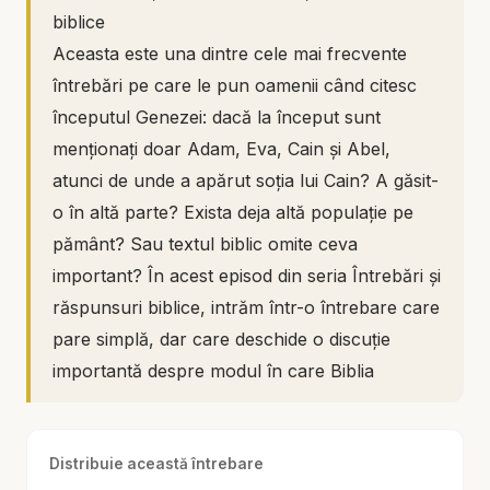
biblice
Aceasta este una dintre cele mai frecvente
întrebări pe care le pun oamenii când citesc
începutul Genezei: dacă la început sunt
menționați doar Adam, Eva, Cain și Abel,
atunci de unde a apărut soția lui Cain? A găsit-
o în altă parte? Exista deja altă populație pe
pământ? Sau textul biblic omite ceva
important? În acest episod din seria Întrebări și
răspunsuri biblice, intrăm într-o întrebare care
pare simplă, dar care deschide o discuție
importantă despre modul în care Biblia
relatează începuturile, despre structura
genealogică a umanității și despre felul în care
Distribuie această întrebare
trebuie citit textul din Geneza.