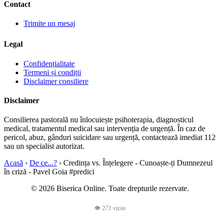
Contact
momente în care credința trebuie să meargă înainte ținându-se
Trimite un mesaj
de caracterul lui Dumnezeu, nu de claritatea completă a
situației. A-L cunoaște pe Dumnezeu în criză înseamnă a-ți
Legal
aminti că El rămâne bun când viața este grea, drept când
Confidențialitate
drumul pare nedrept.
Termeni și condiții
Disclaimer consiliere
„Credința vs. Înțelegere - Cunoaște-ți Dumnezeul în criză”
Disclaimer
este o predică matură, profundă și foarte necesară. Este un
Consilierea pastorală nu înlocuiește psihoterapia, diagnosticul
mesaj pentru cei care au nevoie de stabilitate spirituală într-o
medical, tratamentul medical sau intervenția de urgență. În caz de
pericol, abuz, gânduri suicidare sau urgență, contactează imediat 112
perioadă de confuzie, pentru cei care nu mai vor o credință
sau un specialist autorizat.
dependentă doar de explicații și pentru cei care doresc să
Acasă
›
De ce...?
›
Credința vs. Înțelegere - Cunoaște-ți Dumnezeul
învețe ce înseamnă să se sprijine cu adevărat pe Dumnezeu.
în criză - Pavel Goia #predici
Dacă treci printr-o vreme în care înțelegi puțin, dar ai nevoie
© 2026 Biserica Online. Toate drepturile rezervate.
să crezi mai profund, această predică a lui Pavel Goia poate fi
👁 273 vizite
pentru tine o sursă de lumină, pace și ancorare în Dumnezeul