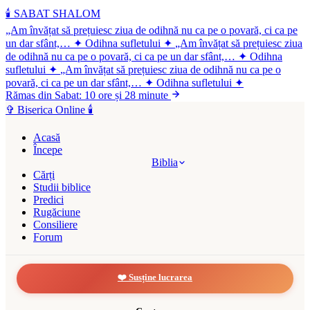
🕯️
SABAT SHALOM
„Am învățat să prețuiesc ziua de odihnă nu ca pe o povară, ci ca pe
un dar sfânt,…
✦
Odihna sufletului
✦
„Am învățat să prețuiesc ziua
de odihnă nu ca pe o povară, ci ca pe un dar sfânt,…
✦
Odihna
sufletului
✦
„Am învățat să prețuiesc ziua de odihnă nu ca pe o
povară, ci ca pe un dar sfânt,…
✦
Odihna sufletului
✦
Rămas din Sabat: 10 ore și 28 minute
✞
Biserica Online
🕯️
Acasă
Începe
Biblia
Cărți
Studii biblice
Predici
Rugăciune
Consiliere
Forum
❤️ Susține lucrarea