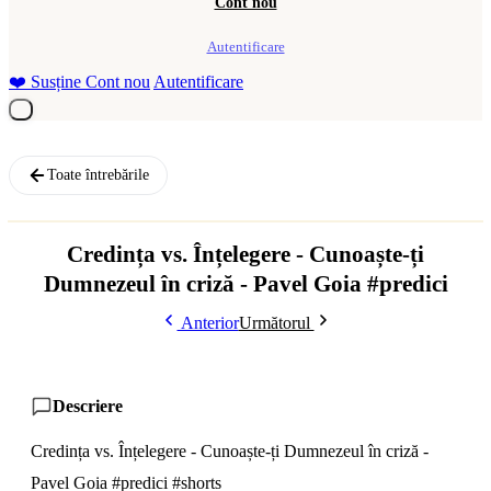
Cont nou
Autentificare
❤️
Susține
Cont nou
Autentificare
Toate întrebările
Credința vs. Înțelegere - Cunoaște-ți
Dumnezeul în criză - Pavel Goia #predici
Anterior
Următorul
Descriere
Credința vs. Înțelegere - Cunoaște-ți Dumnezeul în criză -
Pavel Goia #predici #shorts