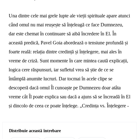
Una dintre cele mai grele lupte ale vieții spirituale apare atunci
când omul nu mai reușește să înțeleagă ce face Dumnezeu,
dar este chemat în continuare să aibă încredere în El. În
această predică, Pavel Goia abordează o tensiune profundă și
foarte reală: relația dintre credință și înțelegere, mai ales în
vreme de criză. Sunt momente în care mintea caută explicații,
logica cere răspunsuri, iar sufletul vrea să știe de ce se
întâmplă anumite lucruri. Dar tocmai în acele clipe se
descoperă dacă omul Îl cunoaște pe Dumnezeu doar atâta
vreme cât Îl poate explica sau dacă a ajuns să se încreadă în El
și dincolo de ceea ce poate înțelege. „Credința vs. Înțelegere -
Cunoaște-ți Dumnezeul în criză” este un mesaj despre
maturitate spirituală, despre stabilitate interioară și despre
Distribuie această întrebare
nevoia de a-L cunoaște pe Dumnezeu nu doar în teorie, ci în