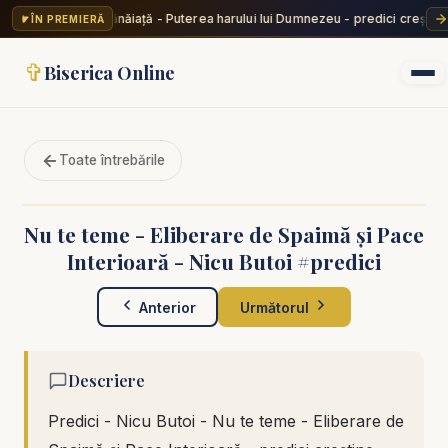
Valentin Dănăiață - Puterea harului lui Dumnezeu - predici creștine
ÎN PREMIERĂ
✞
Biserica Online
Toate întrebările
Nu te teme - Eliberare de Spaimă și Pace
Interioară - Nicu Butoi #predici
Anterior
Următorul
Descriere
Predici - Nicu Butoi - Nu te teme - Eliberare de