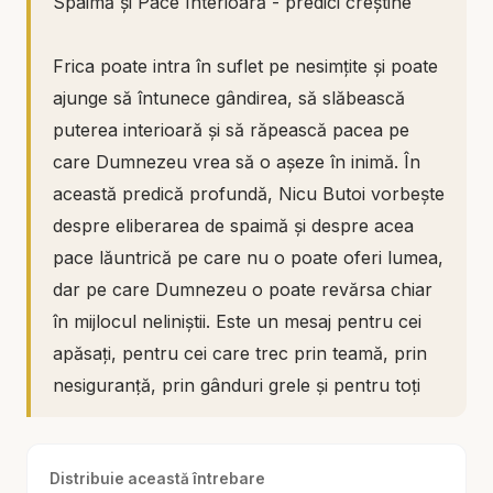
Spaimă și Pace Interioară - predici creștine
Frica poate intra în suflet pe nesimțite și poate
ajunge să întunece gândirea, să slăbească
puterea interioară și să răpească pacea pe
care Dumnezeu vrea să o așeze în inimă. În
această predică profundă, Nicu Butoi vorbește
despre eliberarea de spaimă și despre acea
pace lăuntrică pe care nu o poate oferi lumea,
dar pe care Dumnezeu o poate revărsa chiar
în mijlocul neliniștii. Este un mesaj pentru cei
apăsați, pentru cei care trec prin teamă, prin
nesiguranță, prin gânduri grele și pentru toți
cei care au nevoie să audă din nou chemarea
plină de putere a lui Dumnezeu: „Nu te teme!”
Distribuie această întrebare