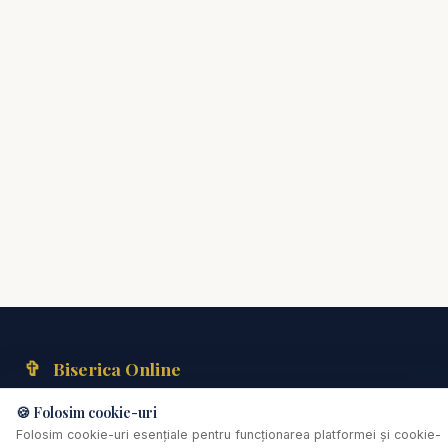
✞
Biserica Online
Nu trebuie să mergi singur prin viața spirituală.
🍪 Folosim cookie-uri
Folosim cookie-uri esențiale pentru funcționarea platformei și cookie-
Comunitate creștină digitală de rugăciune, consiliere pastorală și