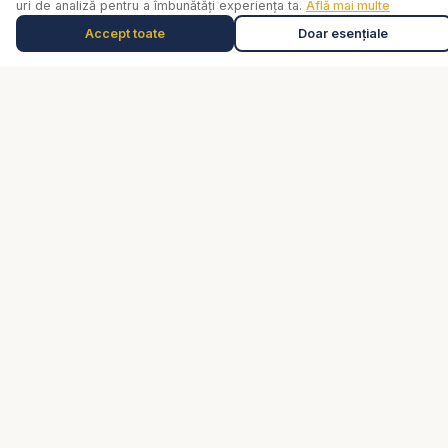
uri de analiză pentru a îmbunătăți experiența ta.
Află mai multe
creștere biblică.
Accept toate
Doar esențiale
Muzică de relaxare
0:00
Selectează o piesă
Linkuri
Despre noi
Rugăciune
Video
Cărți
De ce...?
Consiliere pastorală
Comunitate
Susține lucrarea
Contact
Trimite un mesaj