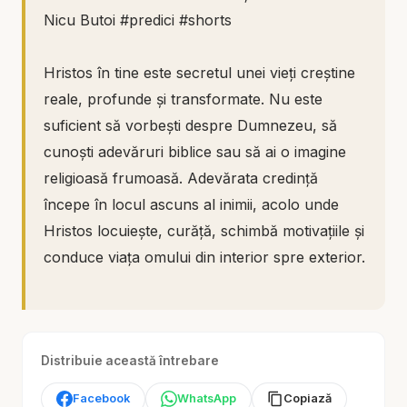
Nicu Butoi #predici #shorts
Hristos în tine este secretul unei vieți creștine
reale, profunde și transformate. Nu este
suficient să vorbești despre Dumnezeu, să
cunoști adevăruri biblice sau să ai o imagine
religioasă frumoasă. Adevărata credință
începe în locul ascuns al inimii, acolo unde
Hristos locuiește, curăță, schimbă motivațiile și
conduce viața omului din interior spre exterior.
În acest mesaj scurt, Nicu Butoi aduce în
centru o temă esențială: viața ta ascunsă
Distribuie această întrebare
înaintea lui Dumnezeu. Oamenii văd
comportamentul, cuvintele, activitatea și
Facebook
WhatsApp
Copiază