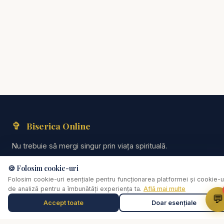
✞
Biserica Online
Nu trebuie să mergi singur prin viața spirituală.
O comunitate creștină digitală — rugăciune, învățătură,
🍪 Folosim cookie-uri
comunitate. Biserica Online este aici pentru tine, oriunde te-ai
Folosim cookie-uri esențiale pentru funcționarea platformei și cookie-u
afla.
de analiză pentru a îmbunătăți experiența ta.
Află mai multe
💬
Accept toate
Doar esențiale
Muzică de relaxare
0:00
Selectează o piesă
Linkuri