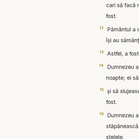
cari să facă 
fost.
12
Pământul a da
îşi au sămânţ
13
Astfel, a fost
14
Dumnezeu a zi
noapte; ei să 
15
şi să slujeas
fost.
16
Dumnezeu a fă
stăpânească 
stelele.