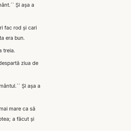
mânt.`` Şi aşa a
 fac rod şi cari
ta era bun.
 treia.
 despartă ziua de
mântul.`` Şi aşa a
 mai mare ca să
tea; a făcut şi