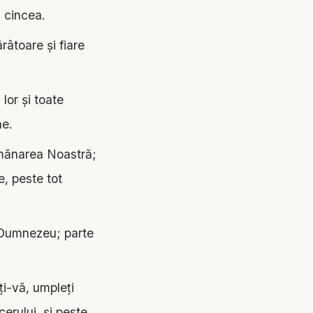
a cincea.
râtoare şi fiare
lor şi toate
ne.
mănarea Noastră;
e, peste tot
 Dumnezeu; parte
ţi-vă, umpleţi
cerului, şi peste