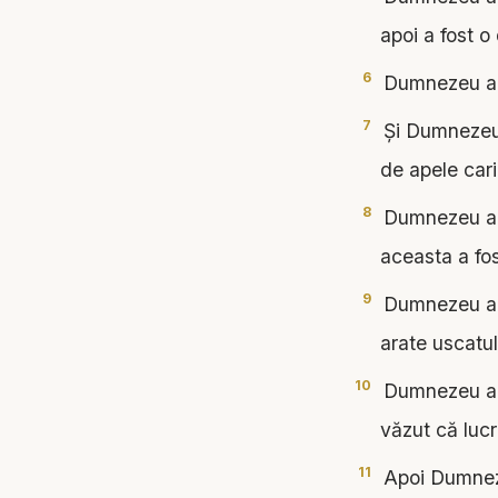
apoi a fost o
6
Dumnezeu a zi
7
Şi Dumnezeu a
de apele cari
8
Dumnezeu a nu
aceasta a fos
9
Dumnezeu a zi
arate uscatul!
10
Dumnezeu a n
văzut că lucr
11
Apoi Dumneze