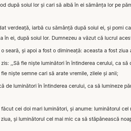
rod după soiul lor şi cari să aibă în ei sămânţa lor pe pă
t verdeaţă, iarbă cu sămânţă după soiul ei, şi pomi cari
a în ei, după soiul lor. Dumnezeu a văzut că lucrul aces
 o seară, şi apoi a fost o dimineaţă: aceasta a fost ziua a
s: ,,Să fie nişte luminători în întinderea cerului, ca să
fie nişte semne cari să arate vremile, zilele şi anii;
că de luminători în întinderea cerului, ca să lumineze pă
cut cei doi mari luminători, şi anume: luminătorul cel
ziua, şi luminătorul cel mai mic ca să stăpânească noap