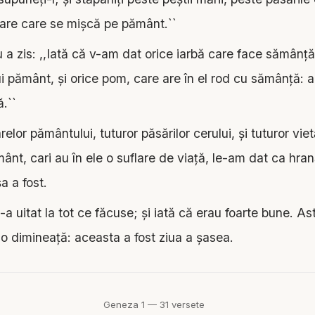
oare care se mişcă pe pământ.``
 zis: ,,Iată că v-am dat orice iarbă care face sămânţă
ui pământ, şi orice pom, care are în el rod cu sămânţă: 
.``
arelor pământului, tuturor păsărilor cerului, şi tuturor viet
nt, cari au în ele o suflare de viaţă, le-am dat ca hran
a a fost.
uitat la tot ce făcuse; şi iată că erau foarte bune. Astf
t o dimineaţă: aceasta a fost ziua a şasea.
Geneza 1 — 31 versete