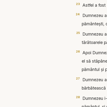
23
Astfel a fost
24
Dumnezeu a zi
pământeşti, du
25
Dumnezeu a fă
târâtoarele 
26
Apoi Dumneze
el să stăpâne
pământul şi p
27
Dumnezeu a f
bărbătească ş
28
Dumnezeu i-a 
pământul, şi s