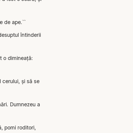
e de ape.``
esuptul întinderii
t o dimineaţă:
cerului, şi să se
mări. Dumnezeu a
 pomi roditori,