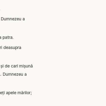
,
c. Dumnezeu a
a patra.
ri deasupra
 şi de cari mişună
 ei. Dumnezeu a
eţi apele mărilor;