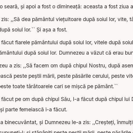
 o seară, şi apoi a fost o dimineaţă: aceasta a fost ziua 
s: ,,Să dea pământul vieţuitoare după soiul lor, vite, tâ
pă soiul lor.`` Şi aşa a fost.
cut fiarele pământului după soiul lor, vitele după soiul 
pământului după soiul lor. Dumnezeu a văzut că erau bu
u a zis: ,,Să facem om după chipul Nostru, după ase
ască peste peştii mării, peste păsările cerului, peste vit
este toate târâtoarele cari se mişcă pe pământ.``
ăcut pe om după chipul Său, l-a făcut după chipul lui
i parte femeiască i-a făcut.
binecuvântat, şi Dumnezeu le-a zis: ,,Creşteţi, înmulţi
upuneţi-l; şi stăpâniţi peste peştii mării, peste păsările 