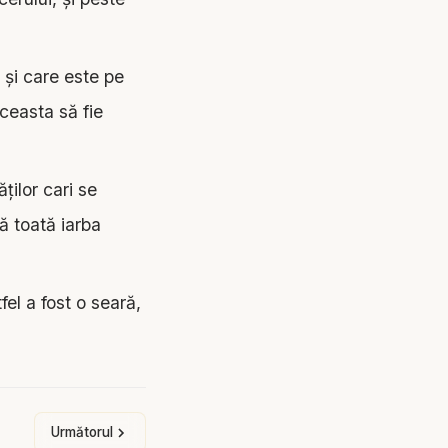
 şi care este pe
aceasta să fie
ăţilor cari se
ă toată iarba
el a fost o seară,
Următorul