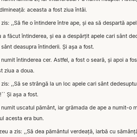
 dimineaţă: aceasta a fost ziua întâi.
s: ,,Să fie o întindere între ape, şi ea să despartă apel
 făcut întinderea, şi ea a despărţit apele cari sânt ded
 sânt deasupra întinderii. Şi aşa a fost.
mit întinderea cer. Astfel, a fost o seară, şi apoi a fos
t ziua a doua.
s: ,,Să se strângă la un loc apele cari sânt dedesuptul 
`` Şi aşa a fost.
umit uscatul pământ, iar grămada de ape a numit-o 
ul acesta era bun.
u a zis: ,,Să dea pământul verdeaţă, iarbă cu sămânţă,