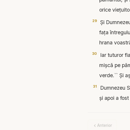
orice vieţuit
29
Şi Dumnezeu a
faţa întregul
hrana voastră
30
Iar tuturor fi
mişcă pe pămâ
verde.`` Şi aş
31
Dumnezeu S-a 
şi apoi a fos
Anterior