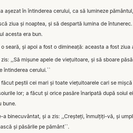
aşezat în întinderea cerului, ca să lumineze pământul
că ziua şi noaptea, şi să despartă lumina de întunere
ul acesta era bun.
 o seară, şi apoi a fost o dimineaţă: aceasta a fost ziua 
s: ,,Să mişune apele de vieţuitoare, şi să sboare păsă
 întinderea cerului.``
cut peştii cei mari şi toate vieţuitoarele cari se mişcă
oiurile lor; a făcut şi orice pasăre înaripată după soiul
u bune.
 binecuvântat, şi a zis: ,,Creşteţi, înmulţiţi-vă, şi umpl
ască şi păsările pe pământ``.