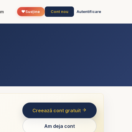
❤️
Cont nou
um
Susține
Autentificare
Creează cont gratuit
Am deja cont