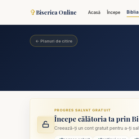
✞
Biserica Online
Biblia
Acasă
Începe
← Planuri de citire
PROGRES SALVAT GRATUIT
Începe călătoria ta prin Bi
Creează-ți un cont gratuit pentru a-ți sal