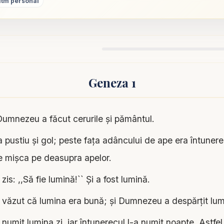
itm personal
Geneza 1
Dumnezeu a făcut cerurile şi pământul.
pustiu şi gol; peste faţa adâncului de ape era întunerec
 mişca pe deasupra apelor.
s: ,,Să fie lumină!`` Şi a fost lumină.
ăzut că lumina era bună; şi Dumnezeu a despărţit lum
mit lumina zi, iar întunerecul l-a numit noapte. Astfel, 