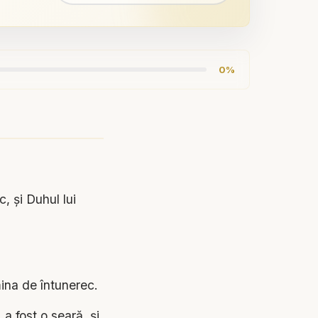
0%
, şi Duhul lui
ina de întunerec.
a fost o seară, şi