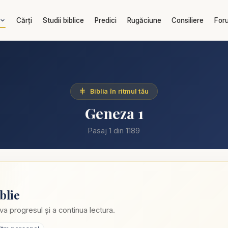
Cărți
Studii biblice
Predici
Rugăciune
Consiliere
For
Biblia în ritmul tău
Geneza 1
Pasaj 1 din 1189
blie
va progresul și a continua lectura.