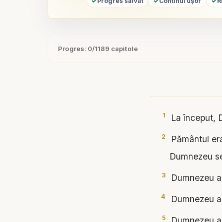
✓
✓
✓
Progres salvat
Continui ușor
R
Progres: 0/1189 capitole
1
La început, 
2
Pământul era 
Dumnezeu se
3
Dumnezeu a zi
4
Dumnezeu a v
5
Dumnezeu a nu