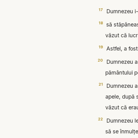
17
Dumnezeu i-a 
18
să stăpâneas
văzut că lucr
19
Astfel, a fost
20
Dumnezeu a zi
pământului pe
21
Dumnezeu a fă
apele, după s
văzut că era
22
Dumnezeu le-a
să se înmulţe