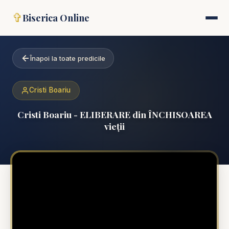
✞
Biserica Online
Înapoi la toate predicile
Cristi Boariu
Cristi Boariu - ELIBERARE din ÎNCHISOAREA
vieții