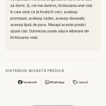
să dormi. Și, cel mai dureros, închisoarea unei vieți
în care simți că te învârți în cerc: aceleași
promisiuni, aceleași căderi, aceeași oboseală,
aceeași lipsă de pace. Mesajul acestei predici
spune clar: Dumnezeu poate aduce eliberare din
închisoarea vieții.
În această predică pentru suflet, Cristi Boariu
vorbește despre eliberare nu ca slogan
motivațional, ci ca realitate biblică. Dumnezeu nu a
venit doar să-ți îmbunătățească viața la suprafață,
DISTRIBUIE ACEASTĂ PREDICĂ
ci să-ți scoată sufletul din captivitate. Pentru că
omul poate avea bani și totuși să fie prizonier.
Facebook
WhatsApp
Copiază
Poate avea familie și totuși să fie prizonier. Poate
avea sănătate și totuși să fie prizonier. Închisoarea
adevărată este cea interioară: când păcatul te