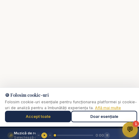
#predici
🍪 Folosim cookie-uri
Folosim cookie-uri esențiale pentru funcționarea platformei și cookie-
uri de analiză pentru a îmbunătăți experiența ta.
Află mai multe
✞
Biserica Online
Accept toate
Doar esențiale
Nu trebuie să mergi singur prin viața spirituală.
1
💬
Muzică de relaxare
O comunitate creștină digitală — rugăciune, învățătură,
0:00
Selectează o piesă