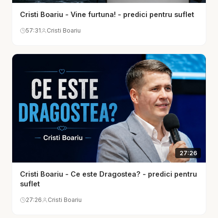
Acel compromis pe care îl justifici, dar te roade.
Cristi Boariu - Vine furtuna! - predici pentru suflet
Acel secret care îți omoară bucuria. Închisoarea
57:31
Cristi Boariu
fricii: te temi de viitor, te temi de oameni, te temi
de eșec, te temi de pierdere. Închisoarea
vinovăției: te vezi mereu prin greșeli, nu prin har.
Închisoarea amărăciunii: ai fost rănit și rana s-a
transformat în zid. Închisoarea gândurilor: mintea ta
nu se mai oprește, iar pacea pare imposibilă.
Apoi mesajul pune lumina pe cheia eliberării:
adevărul. Biblia spune că adevărul eliberează, dar
adevărul nu este doar informație — este Hristos.
27:26
Când Hristos intră în viața ta, intră puterea care
Cristi Boariu - Ce este Dragostea? - predici pentru
rupe lanțuri. Dar eliberarea începe cu
suflet
recunoașterea: „Doamne, sunt prins.” Mulți nu sunt
27:26
Cristi Boariu
eliberați nu pentru că Dumnezeu nu poate, ci