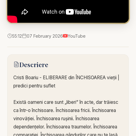
55:12
07 February 2026
YouTube
Descriere
Cristi Boariu - ELIBERARE din ÎNCHISOAREA vieții |
predici pentru suflet
Există oameni care sunt „liberi” în acte, dar trăiesc
ca într-o închisoare. Închisoarea fricii. Închisoarea
vinovăției. Închisoarea rușinii. Închisoarea
dependențelor. Închisoarea traumelor. Închisoarea
comparației. Închisoarea gândurilor care nu te lasă