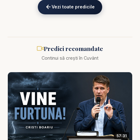
ține, când frica te conduce, când trecutul te apasă,
Vezi toate predicile
când nu mai ai putere să te ridici.
Mesajul te ajută să înțelegi un adevăr simplu:
Dumnezeu nu eliberează doar prin schimbarea
circumstanțelor, ci prin schimbarea inimii. Uneori,
Predici recomandate
Dumnezeu deschide ușa și ieși. Alteori, Dumnezeu
Continui să crești în Cuvânt
intră cu tine în celulă, rupe lanțurile, îți dă pace și te
ține întreg până când vine momentul să ieși.
Dumnezeu nu doar te scoate din groapă, ci te
păstrează întreg prin groapă. Iar uneori, cea mai
mare eliberare este să nu mai fii controlat de ceea
ce te controla.
Predica vorbește despre cele mai comune
„închisori” în care ajung oamenii. Închisoarea
57:31
păcatului: acel obicei pe care îl urăști, dar îl repeți.