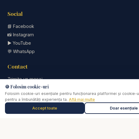
Social
📘
Facebook
📸
Instagram
▶️
YouTube
💬
WhatsApp
Contact
Trimite un mesaj
🍪 Folosim cookie-uri
Legal
Folosim cookie-uri esențiale pentru funcționarea platformei și cookie-u
pentru a îmbunătăți experiența ta.
Află mai multe
Confidențialitate
Accept toate
Doar esențiale
Muzică de relaxare
0:00
Selectează o piesă
Termeni și condiții
Disclaimer consiliere