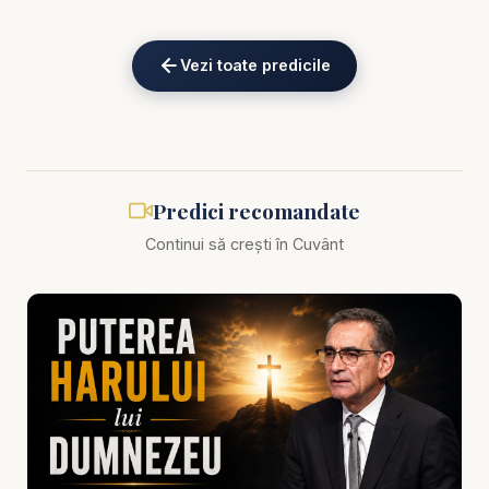
pustiu – este o chemare vie, actuală, adresată
fiecăruia dintre noi atunci când intrăm în locul unde
Vezi toate predicile
Dumnezeu Se manifestă.
Într-o lume care relativizează totul, inclusiv
spiritualitatea, pastorul Valentin Dănăiață vine cu un
mesaj clar, necesar și profund: „Respectul în
Biserică – Pământul pe care calci este sfânt”.
Predici recomandate
Continui să crești în Cuvânt
Această predică nu este o lecție despre formalism
religios, ci un apel sincer și biblic la reconsiderarea
atitudinii noastre față de biserică, față de
Dumnezeu și față de închinare.
📖 Ce vei descoperi în această predică:
Care este diferența dintre o casă de rugăciune și o
sală de conferințe