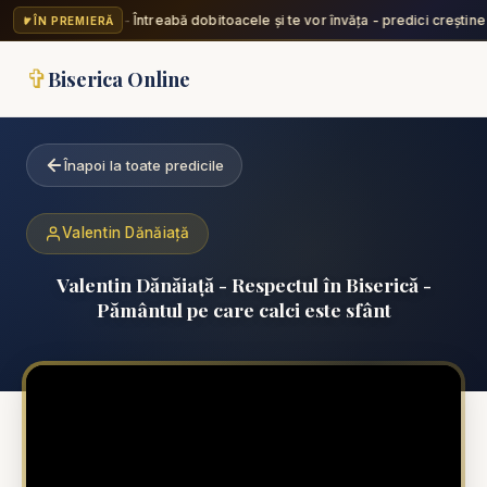
Nicu Butoi - Întreabă dobitoacele și te vor învăța - predici creștine
ÎN PREMIERĂ
✞
Biserica Online
Înapoi la toate predicile
Valentin Dănăiață
Valentin Dănăiață - Respectul în Biserică -
Pământul pe care calci este sfânt