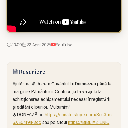
33:00
22 April 2025
YouTube
Descriere
Ajută-ne să ducem Cuvântul lui Dumnezeu până la
marginile Pământului. Contribuția ta va ajuta la
achiziționarea echipamentului necesar înregistrării
și editării clipurilor. Mulțumim!
🌟DONEAZĂ pe
https://donate.stripe.com/3cs3fm
5XE04r9Ik3cc
sau pe siteul
https://BIBLIAZILNIC