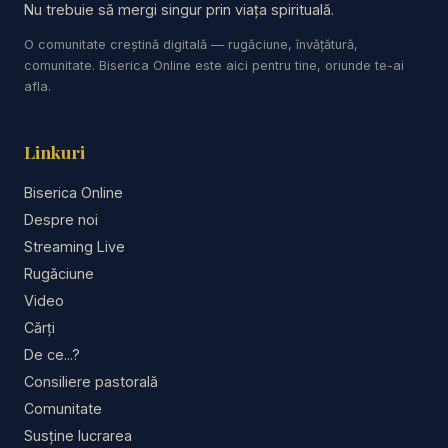
astăzi - Studiu Biblic - Descopera Biblia - curs
Nu trebuie să mergi singur prin viața spirituală.
biblic interactiv
O comunitate creștină digitală — rugăciune, învățătură,
comunitate. Biserica Online este aici pentru tine, oriunde te-ai
https://www.youtube.com/results?search_query=r
afla.
esurse
Linkuri
Instalează Aplicația Studii Biblice
Biserica Online
#predici #valentindanaiata #resurse
Despre noi
#predicicrestine2025 #predici2025
Streaming Live
#predicicrestine #biblia #adventist
Rugăciune
Video
Cărți
De ce...?
Consiliere pastorală
Comunitate
Susține lucrarea