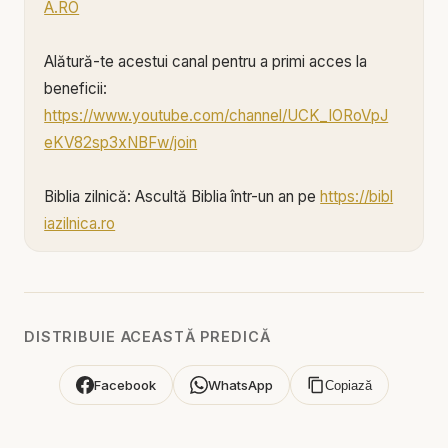
A.RO
Alătură-te acestui canal pentru a primi acces la
beneficii:
https://www.youtube.com/channel/UCK_IORoVpJ
eKV82sp3xNBFw/join
Biblia zilnică: Ascultă Biblia într-un an pe
https://bibl
iazilnica.ro
Pastor Valentin Dănăiață - Respectul în Biserică -
Pământul pe care calci este sfânt - predici
creștine
DISTRIBUIE ACEASTĂ PREDICĂ
„Scoate-ți încălțămintea din picioare, căci locul pe
Facebook
WhatsApp
Copiază
care calci este pământ sfânt.”
Aceasta nu este doar o poruncă dată lui Moise în