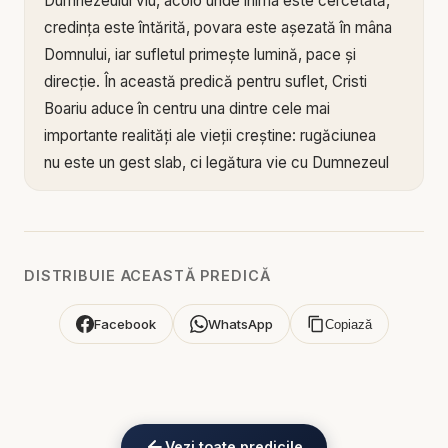
Dumnezeului viu, acolo unde inima este cercetată,
credința este întărită, povara este așezată în mâna
Domnului, iar sufletul primește lumină, pace și
direcție. În această predică pentru suflet, Cristi
Boariu aduce în centru una dintre cele mai
importante realități ale vieții creștine: rugăciunea
nu este un gest slab, ci legătura vie cu Dumnezeul
care ascultă, lucrează și transformă.
Mesajul arată că rugăciunea adevărată nu este
doar o cerere adresată lui Dumnezeu atunci când
DISTRIBUIE ACEASTĂ PREDICĂ
nu mai avem alte soluții. Ea este respirația
sufletului, locul în care omul își recunoaște
Facebook
WhatsApp
Copiază
dependența de Domnul și alege să nu ducă singur
luptele vieții. De multe ori, oamenii se roagă doar în
criză, când durerea devine prea mare, când frica îi
copleșește sau când nu mai pot controla situația.
Vezi toate predicile