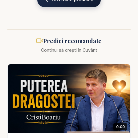
Dar rugăciunea nu este doar ultima ieșire din
disperare, ci prima expresie a credinței vii.
Predica scoate în evidență faptul că puterea
rugăciunii nu stă în puterea celui care se roagă, ci
Predici recomandate
în puterea Celui căruia ne rugăm. Omul este limitat,
Continui să crești în Cuvânt
obosit, slab, adesea confuz și incapabil să vadă
întregul drum. Dumnezeu însă vede totul, cunoaște
inima, știe viitorul și poate lucra acolo unde omul nu
mai vede nicio ieșire. De aceea, rugăciunea devine
locul în care neputința omului se întâlnește cu
puterea lui Dumnezeu. Nu ne rugăm pentru că
suntem tari, ci pentru că știm că fără Dumnezeu
nu putem sta în picioare.
0:00
În același timp, Cristi Boariu subliniază că
rugăciunea are putere să schimbe nu doar