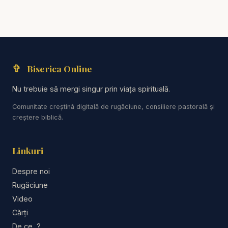
clarifică privirea spirituală.
ABONARE:
https://www.youtube.com/resurse?sub
_confirmation=1
✞
Biserica Online
Cursuri pentru sănătate spirituală
http://www.solas
criptura.ro
Nu trebuie să mergi singur prin viața spirituală.
Comunitate creștină digitală de rugăciune, consiliere pastorală și
Vă punem la dispoziție o gamă variată de resurse
creștere biblică.
precum: Predici creștine, Emisiuni creștine, Biblia
audio, Studiu biblic
Linkuri
Valentin Dănăiață - Globalizarea - profeția se
Despre noi
împlinește sub ochii noștri - predici creștine
Rugăciune
Video
Devoțional zilnic 2025 publicat de Editura Viață și
Cărți
Sănătate.
De ce...?