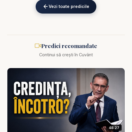
eKV82sp3xNBFw/join
Vezi toate predicile
Biblia zilnică: Ascultă Biblia într-un an pe
https://bibl
iazilnica.ro
Pastor Valentin Dănăiață - Globalizarea - profeția
Predici recomandate
se împlinește sub ochii noștri - predici creștine
Continui să crești în Cuvânt
Trăim într-o epocă în care schimbările globale nu
mai sunt lente, ci accelerate, profunde și adesea
neliniștitoare. Lumea se uniformizează, frontierele
culturale se estompează, tehnologia unește — și
controlează — tot mai mult. În mijlocul acestei
realități tulburi, pastorul Valentin Dănăiață aduce un
mesaj puternic și necesar: globalizarea nu este
doar un fenomen social sau economic, ci un semn
48:27
profetic care se împlinește chiar sub ochii noștri.