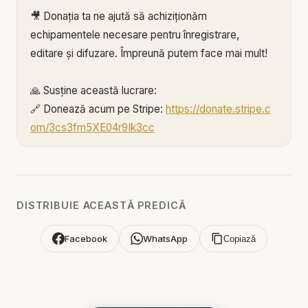
🎥 Donația ta ne ajută să achiziționăm
echipamentele necesare pentru înregistrare,
editare și difuzare. Împreună putem face mai mult!
🙏 Susține această lucrare:
🔗 Donează acum pe Stripe:
https://donate.stripe.c
om/3cs3fm5XE04r9Ik3cc
🌐 Sau pe:
https://BIBLIAZILNICA.RO
🌐
http://revolut.me/marius39jh
Mulțumim din inimă pentru că faci parte din
DISTRIBUIE ACEASTĂ PREDICĂ
această misiune! 💛
Facebook
WhatsApp
Copiază
Alătură-te acestui canal pentru a primi acces la
beneficii:
https://www.youtube.com/channel/UCK_IORoVpJ