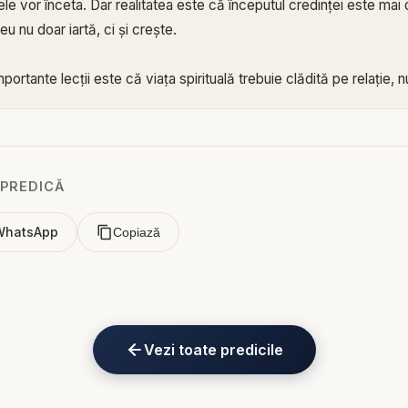
tele vor înceta. Dar realitatea este că începutul credinței este mai
u nu doar iartă, ci și crește.
portante lecții este că viața spirituală trebuie clădită pe relație,
re omul simte intens prezența lui Dumnezeu, iar aceste momente
a nu poate rămâne dependentă doar de stări. Vor veni și zile mai u
ntuziasmul nu mai este la fel de puternic. Atunci se vede dacă teme
ază că omul trebuie să învețe să-L caute pe Dumnezeu nu doar cân
 PREDICĂ
d îi merge bine, ci și când trece prin încercare. Tocmai aici încep
WhatsApp
Copiază
dență și importanța Cuvântului lui Dumnezeu pentru cineva aflat la
i ușor influențat de opinii, de aparențe, de oameni carismatici sau
, este esențial să învețe repede că hrana lui principală trebuie să 
Vezi toate predicile
de consultat din când în când, ci locul în care Dumnezeu formeaz
 întărește inima.