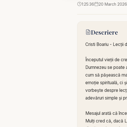
1:25:36
20 March 2026
Descriere
Cristi Boariu - Lecții
Începutul vieții de c
Dumnezeu se poate am
cum să pășească mai 
emoție spirituală, ci ș
vorbește despre lecți
adevăruri simple și p
Mesajul arată că înce
Mulți cred că, dacă L