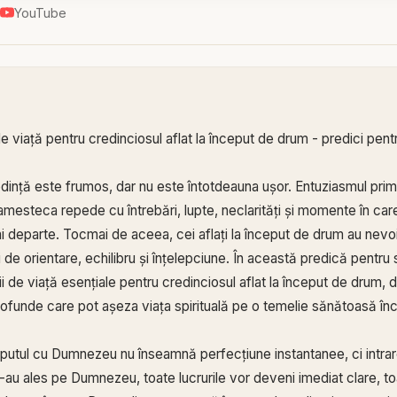
YouTube
 de viață pentru credinciosul aflat la început de drum - predici pent
redință este frumos, dar nu este întotdeauna ușor. Entuziasmul pri
esteca repede cu întrebări, lupte, neclarități și momente în car
departe. Tocmai de aceea, cei aflați la început de drum au nevo
i de orientare, echilibru și înțelepciune. În această predică pentru s
i de viață esențiale pentru credinciosul aflat la început de drum,
rofunde care pot așeza viața spirituală pe o temelie sănătoasă înc
putul cu Dumnezeu nu înseamnă perfecțiune instantanee, ci intrar
-au ales pe Dumnezeu, toate lucrurile vor deveni imediat clare, toa