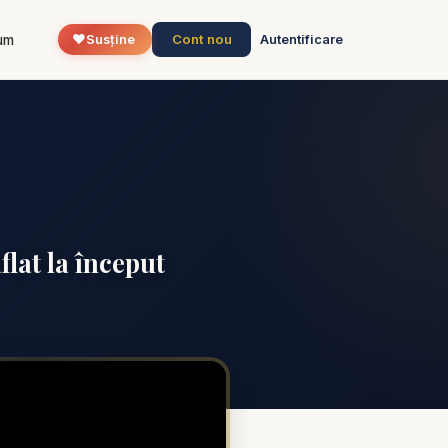
❤️
Cont nou
um
Susține
Autentificare
flat la început