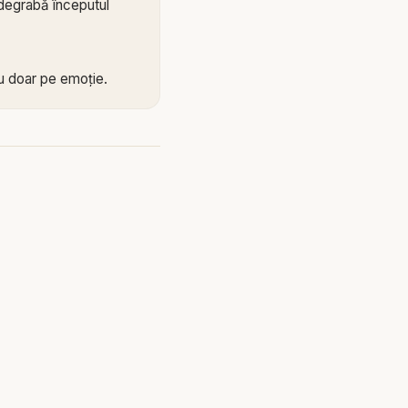
 degrabă începutul
 nu doar pe emoție.
 sunt frumoase și
scate, și întrebări,
lia este una reală.
d simte, ci și când
e creșterea
 început. Un
 de interpretări
fie Scriptura. Biblia
ă mintea,