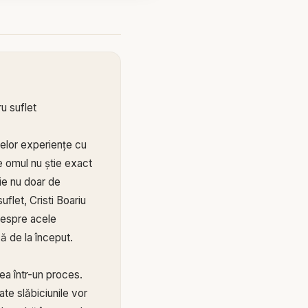
ru suflet
melor experiențe cu
e omul nu știe exact
ie nu doar de
uflet, Cristi Boariu
 despre acele
ă de la început.
ea într-un proces.
te slăbiciunile vor