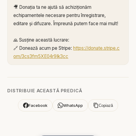
🎥 Donația ta ne ajută să achiziționăm
echipamentele necesare pentru înregistrare,
editare și difuzare. Împreună putem face mai mult!
🙏 Susține această lucrare:
🔗 Donează acum pe Stripe:
https://donate.stripe.c
om/3cs3fm5XE04r9Ik3cc
🌐 Sau pe:
https://BIBLIAZILNICA.RO
Mulțumim din inimă pentru că faci parte din
această misiune! 💛
DISTRIBUIE ACEASTĂ PREDICĂ
Alătură-te acestui canal pentru a primi acces la
Facebook
WhatsApp
Copiază
beneficii:
https://www.youtube.com/channel/UCK_IORoVpJ
eKV82sp3xNBFw/join