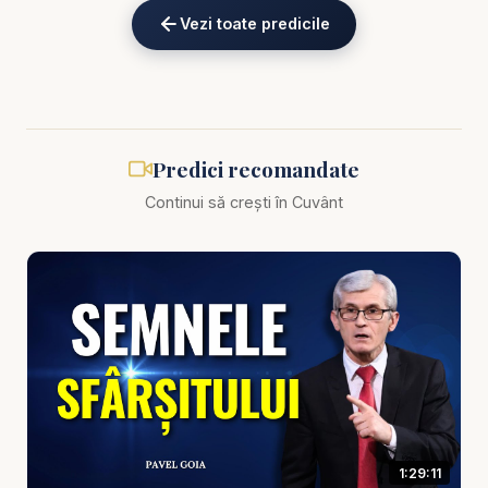
Vezi toate predicile
Biblia zilnică: Ascultă Biblia într-un an pe
https://bibl
iazilnica.ro
Pastor Pavel Goia - Cum să învingi creizele din
timpul sfârșitului - predici creștine
Predici recomandate
Continui să crești în Cuvânt
Lumea se află într-un punct critic al istoriei.
Pandemii, conflicte, instabilitate economică și
degradarea valorilor morale sunt doar câteva dintre
semnele timpului pe care Biblia le-a prezis cu mii
de ani în urmă. Mulți oameni se întreabă: cum să
învingi crizele din timpul sfârșitului? Predica
pastorului Pavel Goia aduce un răspuns biblic, clar
și motivator, arătând cum credinciosul poate
rămâne în picioare chiar și atunci când totul în jur se
1:29:11
prăbușește.