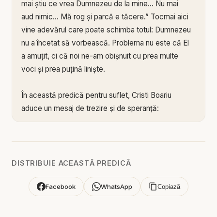
mai știu ce vrea Dumnezeu de la mine… Nu mai
aud nimic… Mă rog și parcă e tăcere.” Tocmai aici
vine adevărul care poate schimba totul: Dumnezeu
nu a încetat să vorbească. Problema nu este că El
a amuțit, ci că noi ne-am obișnuit cu prea multe
voci și prea puțină liniște.
În această predică pentru suflet, Cristi Boariu
aduce un mesaj de trezire și de speranță:
Dumnezeu a vorbit și încă ne vorbește. Nu prin
senzațional și nu prin trucuri, ci prin căi sigure,
profunde și reale. Dumnezeu a vorbit în Scriptură, a
vorbit prin Hristos, a vorbit prin conștiință, a vorbit
DISTRIBUIE ACEASTĂ PREDICĂ
prin mustrare, a vorbit prin pace, a vorbit prin
încercări și, de multe ori, vorbește prin acel „nu”
Facebook
WhatsApp
Copiază
care te oprește înainte să te prăbușești. El nu este
un Dumnezeu distant, ci un Tată care își conduce