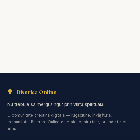
✞
Biserica Online
Nu trebuie să mergi singur prin viața spirituală.
O comunitate creștină digitală — rugăciune, învățătură,
comunitate. Biserica Online este aici pentru tine, oriunde te-ai
afla.