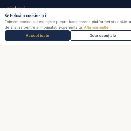
Linkuri
🍪 Folosim cookie-uri
Biserica Online
Folosim cookie-uri esențiale pentru funcționarea platformei și cookie-u
de analiză pentru a îmbunătăți experiența ta.
Află mai multe
Despre noi
Streaming Live
Accept toate
Doar esențiale
Muzică de relaxare
0:00
Selectează o piesă
Rugăciune
Video
Cărți
De ce...?
Consiliere pastorală
Comunitate
Susține lucrarea
Social
📘
Facebook
📸
Instagram