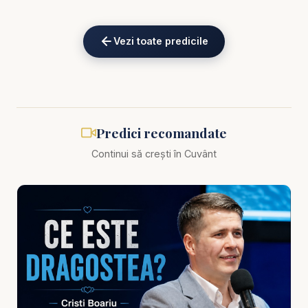
copiii.
Vezi toate predicile
Mesajul subliniază că Biblia este vocea clară a lui
Dumnezeu pentru om. Într-o vreme în care oamenii
vor „semne”, Dumnezeu ne cheamă la Cuvânt.
Pentru că semnele pot fi interpretate, emoțiile pot
înșela, oamenii pot manipula, dar Scriptura rămâne
Predici recomandate
stabilă. Când Dumnezeu îți vorbește, El nu te
Continui să crești în Cuvânt
aruncă în confuzie, ci te aduce în adevăr. Nu îți
hrănește mândria, ci îți curățește inima. Nu îți
promite mereu confort, dar îți dă direcție.
Predica te provoacă să-ți pui o întrebare sinceră:
vrei cu adevărat să auzi vocea lui Dumnezeu sau
vrei doar confirmarea planurilor tale? De multe ori,
omul spune „Doamne, vorbește-mi”, dar, în