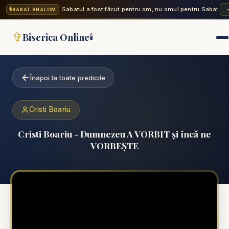
🕯️
„Sabatul a fost făcut pentru om, nu omul pentru Sabat. A
SABAT SHALOM
✞
Biserica Online
🕯️
Înapoi la toate predicile
Cristi Boariu
Cristi Boariu - Dumnezeu A VORBIT și încă ne
VORBEȘTE