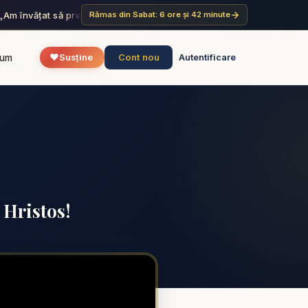
„Am învățat să prețuiesc ziua de odihnă nu ca pe o povară, ci ca pe
Rămas din Sabat: 6 ore și 42 minute
❤️
Cont nou
rum
Susține
Autentificare
 Hristos!