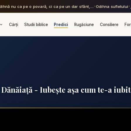
dihnă nu ca pe o povară, ci ca pe un dar sfânt,…
Odihna sufletului
✦
✦
Cărți
Studii biblice
Predici
Rugăciune
Consiliere
Fo
 Dănăiață - Iubește așa cum te-a iubit