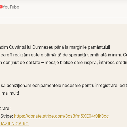
YouTube
ndim Cuvântul lui Dumnezeu până la marginile pământului!
 care îl realizăm este o sămânță de speranță semănată în inimi. Cu
conținut de calitate – mesaje biblice care inspiră, întăresc credin
ă să achiziționăm echipamentele necesare pentru înregistrare, edita
 mai mult!
crare:
Stripe:
https://donate.stripe.com/3cs3fm5XE04r9Ik3cc
BLIAZILNICA.RO