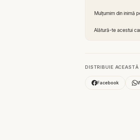
Mulțumim din inimă pe
Alătură-te acestui can
https://www.youtub
Biblia zilnică: Ascultă
DISTRIBUIE ACEASTĂ
Pastor Valentin Dănăia
Facebook
Cum ar arăta lumea da
de învățătură biblică,
necondiționată, jertf
ci despre o atitudine
colțuri ale lumii.
Valentin Dănăiață expl