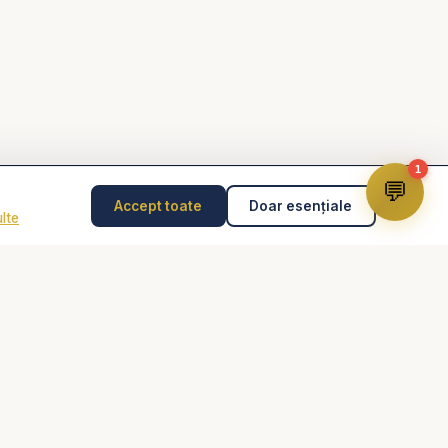
știne, Biblia audio,
1
💬
Accept toate
Doar esențiale
lte
Dumnezeu pentru
Disclaimer
Consilierea pastorală nu înlocuiește psihoterapia,
diagnosticul medical, tratamentul medical sau intervenția
de urgență. În caz de pericol, abuz, gânduri suicidare
sau urgență, contactează imediat 112 sau un specialist
autorizat.
ne #biblia