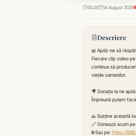
50:25
14 August 2025
Descriere
📖 Ajută-ne să răspâ
Fiecare clip video pe
continua să producem 
viețile oamenilor.
🎥 Donația ta ne ajut
Împreună putem face
🙏 Susține această lu
🔗 Donează acum pe 
🌐 Sau pe:
https://BI