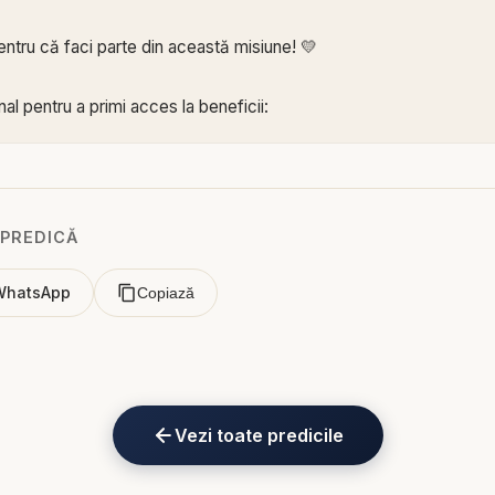
ntru că faci parte din această misiune! 💛
al pentru a primi acces la beneficii:
e.com/channel/UCK_IORoVpJeKV82sp3xNBFw/join
 Biblia într-un an pe
https://bibliazilnica.ro
 PREDICĂ
ță - Iubește așa cum te-a iubit Hristos! - predici creștine
WhatsApp
Copiază
că fiecare om ar iubi așa cum a iubit Hristos? În această predică
 pastorul Valentin Dănăiață ne invită să pătrundem în esența mesajul
itoare și transformatoare. Nu este vorba despre o iubire sentiment
 de viață care reflectă caracterul lui Dumnezeu și aduce lumină în
Vezi toate predicile
ică, pornind de la cuvintele lui Isus din Ioan 13:34-35, că adevăra