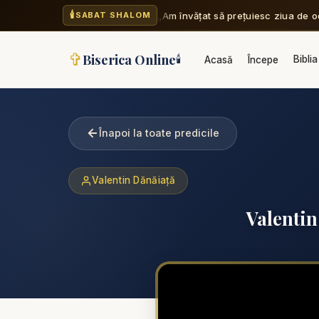
🕯️
„Am învățat să prețuiesc ziua de o
SABAT SHALOM
✞
Biserica Online
🕯️
Biblia
Acasă
Începe
Înapoi la toate predicile
Valentin Dănăiață
Valentin