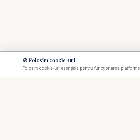
Vă punem la dispoziți
Studiu biblic, Devotion
Valentin Dănăiață - Iu
Devoțional zilnic 2025
Devoțional zilnic aud
🍪 Folosim cookie-uri
Muzică de relaxare
Folosim cookie-uri esențiale pentru funcționarea platformei
Selectează o piesă
Predici crestine - Car
✞
Biserica Online
astăzi - Studiu Biblic
Nu trebuie să mergi singur prin viața spirituală.
https://www.youtube
O comunitate creștină digitală — rugăciune, învățătură,
comunitate. Biserica Online este aici pentru tine, oriunde
te-ai afla.
Instalează Aplicația St
#predici #valentinda