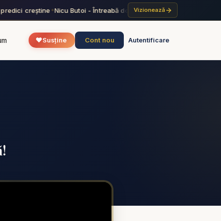
redici creștine
Nicu Butoi - Întreabă dobitoacele și te vor învăța - pre
Vizionează
✦
❤️
Cont nou
um
Susține
Autentificare
ă!