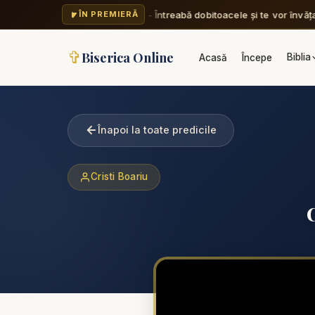
Nicu Butoi - Întreabă dobitoacele și te vor învăța 
ÎN PREMIERĂ
✞
Biserica Online
Biblia
Acasă
Începe
Înapoi la toate predicile
Cristi Boariu
C