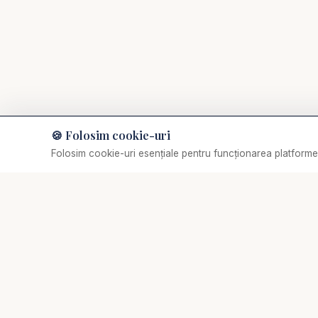
🍪 Folosim cookie-uri
Muzică de relaxare
Folosim cookie-uri esențiale pentru funcționarea platformei
Selectează o piesă
✞
Biserica Online
Nu trebuie să mergi singur prin viața spirituală.
O comunitate creștină digitală — rugăciune, învățătură,
comunitate. Biserica Online este aici pentru tine, oriunde
te-ai afla.