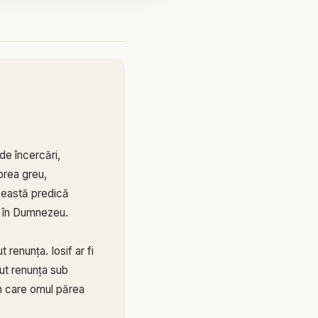
de încercări,
prea greu,
această predică
re în Dumnezeu.
 renunța. Iosif ar fi
utut renunța sub
în care omul părea