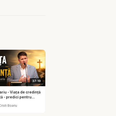
l ridică, vindecă,
că speranța slăbește,
j, rugăciune și
u renunța la
minat.
Ajută-mă să nu
dă-mi putere să merg
37:19
ariu - Viața de credință
ă - predici pentru
Cristi Boariu