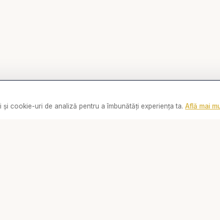
 și cookie-uri de analiză pentru a îmbunătăți experiența ta.
Află mai mu
0:00
Linkuri
Social
Biserica Online
📘
Facebook
Despre noi
📸
Instagram
Streaming Live
▶️
YouTube
Rugăciune
💬
WhatsApp
Video
Contact
Cărți
De ce...?