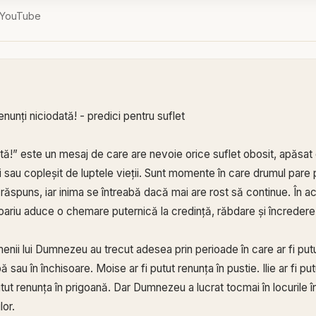
YouTube
enunți niciodată! - predici pentru suflet
ată!” este un mesaj de care are nevoie orice suflet obosit, apăsat 
au copleșit de luptele vieții. Sunt momente în care drumul pare 
răspuns, iar inima se întreabă dacă mai are rost să continue. În 
 Boariu aduce o chemare puternică la credință, răbdare și încrede
enii lui Dumnezeu au trecut adesea prin perioade în care ar fi putut
ă sau în închisoare. Moise ar fi putut renunța în pustie. Ilie ar fi p
utut renunța în prigoană. Dar Dumnezeu a lucrat tocmai în locurile 
lor.