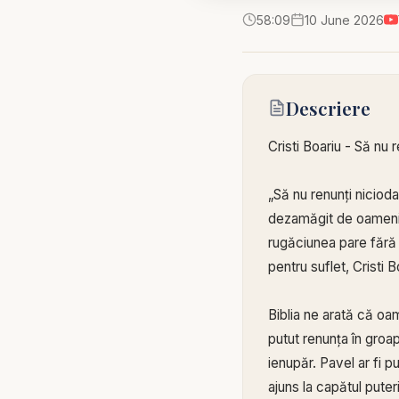
58:09
10 June 2026
Descriere
Cristi Boariu - Să nu r
„Să nu renunți niciod
dezamăgit de oameni s
rugăciunea pare fără 
pentru suflet, Cristi
Biblia ne arată că oam
putut renunța în groap
ienupăr. Pavel ar fi p
ajuns la capătul puteri