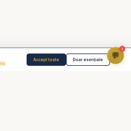
1
💬
Accept toate
Doar esențiale
lte
Disclaimer
Consilierea pastorală nu înlocuiește psihoterapia,
diagnosticul medical, tratamentul medical sau intervenția
de urgență. În caz de pericol, abuz, gânduri suicidare
sau urgență, contactează imediat 112 sau un specialist
autorizat.