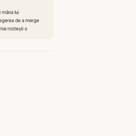
e mâna lui
alegerea de a merge
mai rostești o
 se vadă în fapte.
lui Dumnezeu și
le noastre. El poate
să lupți cu aceeași
ns și încă nu l-ai
 și nici durerea
u este tăria noastră,