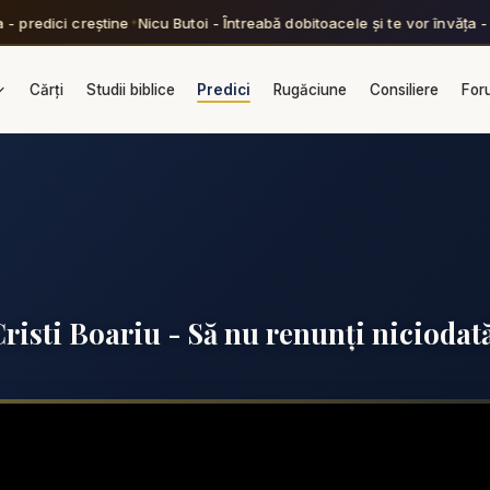
- predici creștine
Nicu Butoi - Întreabă dobitoacele și te vor învăța - p
✦
Cărți
Studii biblice
Predici
Rugăciune
Consiliere
For
risti Boariu - Să nu renunți niciodat