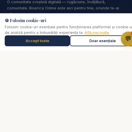
O comunitate creștină digitală — rugăciune, învățătură,
comunitate. Biserica Online este aici pentru tine, oriunde te-ai
afla.
🍪 Folosim cookie-uri
Folosim cookie-uri esențiale pentru funcționarea platformei și cookie-u
Linkuri
de analiză pentru a îmbunătăți experiența ta.
Află mai multe
💬
Accept toate
Doar esențiale
Muzică de relaxare
0:00
Biserica Online
Selectează o piesă
Despre noi
Streaming Live
Rugăciune
Video
Cărți
De ce...?
Consiliere pastorală
Comunitate
Susține lucrarea