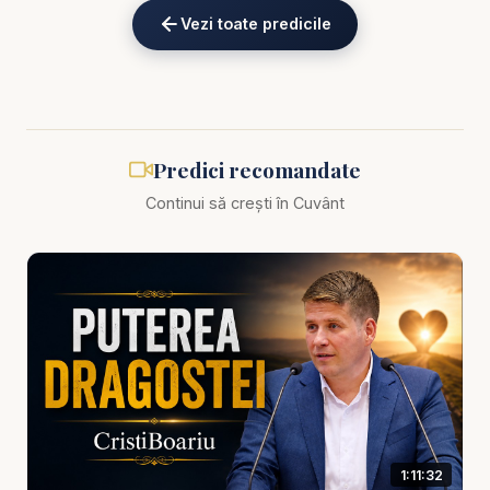
decide să vină înaintea Domnului cu sinceritate, cu
Vezi toate predicile
zdrobire și cu dorința de schimbare. Cristi Boariu
subliniază că mulți știu ce ar trebui să facă, simt
cercetarea lui Dumnezeu, aud adevărul și chiar
recunosc în adâncul lor că trebuie să se întoarcă,
dar tot spun: mai târziu. Mai târziu când voi avea
Predici recomandate
mai puține obligații. Mai târziu când mă liniștesc.
Continui să crești în Cuvânt
Mai târziu când rezolv alte lucruri. Însă viața
spirituală nu se construiește în logica aceasta.
Dumnezeu cheamă astăzi pentru că inima de azi
este locul în care se decide veșnicia.
Predica scoate în evidență și faptul că unul dintre
cele mai mari pericole nu este doar păcatul
evident, ci obișnuința de a trăi lângă adevăr fără
să-i răspunzi. Când omul amână prea mult, începe
1:11:32
să nu mai simtă la fel. Cuvântul care cândva îl