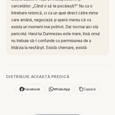
cercetător: „Când o să te pocăiești?” Nu ca o
întrebare retorică, ci ca un apel direct către inima
care amână, negociază și speră mereu că va
exista un moment mai potrivit. Dar tocmai aici stă
pericolul. Harul lui Dumnezeu este mare, însă omul
nu trebuie să-l confunde cu permisiunea de a
întârzia la nesfârșit. Există chemare, există
răbdare, există milă, dar există și riscul ca inima să
se împietrească atât de mult, încât omul să ajungă
prea târziu nu pentru că Dumnezeu nu l-a vrut, ci
pentru că a ales mereu să amâne.
DISTRIBUIE ACEASTĂ PREDICĂ
Mesajul arată că pocăința nu este doar remușcare,
Facebook
WhatsApp
Copiază
emoție de moment sau tristețe pentru consecințe,
ci întoarcere reală la Dumnezeu. Este acel punct în
care omul încetează să mai joace cu adevărul și