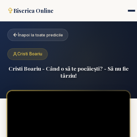
✞
Biserica Online
Înapoi la toate predicile
Cristi Boariu
Cristi Boariu - Când o să te pocăiești? - Să nu fie
târziu!