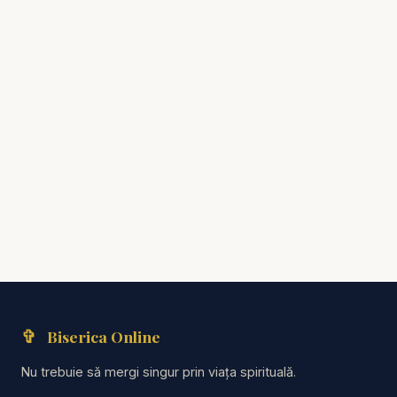
✞
Biserica Online
Nu trebuie să mergi singur prin viața spirituală.