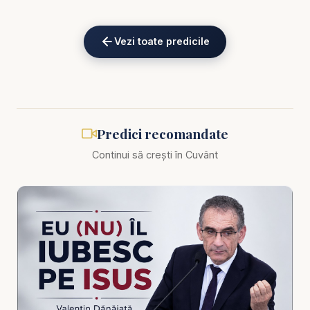
https://www.youtube.com/channel/UCK_IORoVpJ
eKV82sp3xNBFw/join
Vezi toate predicile
Biblia zilnică: Ascultă Biblia într-un an pe
https://bibl
iazilnica.ro
Pastor Valentin Dănăiață - Evenimentele de la
Predici recomandate
finalul istoriei - predici creștine
Continui să crești în Cuvânt
Trăim într-o perioadă în care profețiile biblice se
împlinesc sub ochii noștri. Războaie, crize
economice, confuzie morală și neliniște globală —
toate par să indice că lumea se apropie de
evenimentele finale ale istoriei. În această predică
memorabilă, pastorul Valentin Dănăiață oferă o
privire profundă, biblică și realistă asupra timpurilor