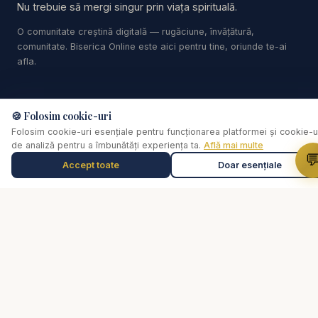
Nu trebuie să mergi singur prin viața spirituală.
Predici crestine - Carți audio - Cărți creștine audio
O comunitate creștină digitală — rugăciune, învățătură,
- Devoțional Zilnic - Cuvântul lui Dumnezeu pentru
comunitate. Biserica Online este aici pentru tine, oriunde te-ai
astăzi - Studiu Biblic - Descopera Biblia - curs
afla.
biblic interactiv
Linkuri
🍪 Folosim cookie-uri
https://www.youtube.com/results?search_query=r
Folosim cookie-uri esențiale pentru funcționarea platformei și cookie-u
esurse
Biserica Online
de analiză pentru a îmbunătăți experiența ta.
Află mai multe
Despre noi

Accept toate
Doar esențiale
Muzică de relaxare
0:00
Studii Biblice
Streaming Live
Selectează o piesă
Rugăciune
#predici #valentindanaiata #resurse
Video
#predicicrestine2025 #predici2025
Cărți
#predicicrestine #biblia #adventist
De ce...?
Consiliere pastorală
Comunitate
Susține lucrarea