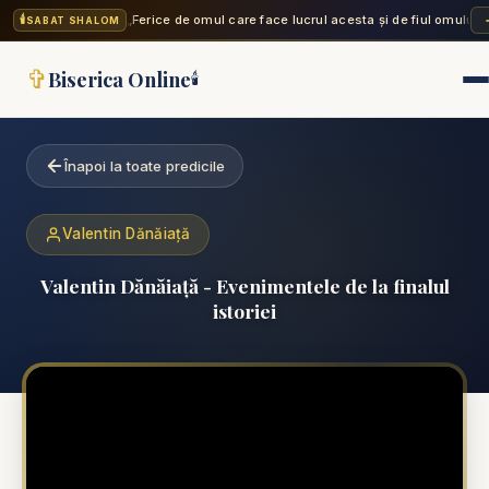
🕯️
„Ferice de omul care face lucrul acesta și de fiul omului c
SABAT SHALOM
✞
Biserica Online
🕯️
Înapoi la toate predicile
Valentin Dănăiață
Valentin Dănăiață - Evenimentele de la finalul
istoriei