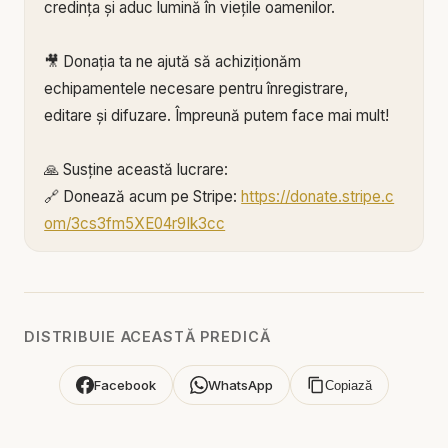
credința și aduc lumină în viețile oamenilor.
🎥 Donația ta ne ajută să achiziționăm
echipamentele necesare pentru înregistrare,
editare și difuzare. Împreună putem face mai mult!
🙏 Susține această lucrare:
🔗 Donează acum pe Stripe:
https://donate.stripe.c
om/3cs3fm5XE04r9Ik3cc
🌐 Sau pe:
https://BIBLIAZILNICA.RO
🌐
http://revolut.me/marius39jh
Mulțumim din inimă pentru că faci parte din
DISTRIBUIE ACEASTĂ PREDICĂ
această misiune! 💛
Facebook
WhatsApp
Copiază
Alătură-te acestui canal pentru a primi acces la
beneficii: