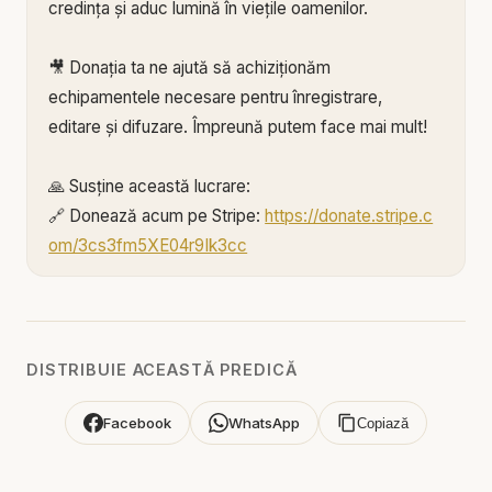
credința și aduc lumină în viețile oamenilor.
🎥 Donația ta ne ajută să achiziționăm
echipamentele necesare pentru înregistrare,
editare și difuzare. Împreună putem face mai mult!
🙏 Susține această lucrare:
🔗 Donează acum pe Stripe:
https://donate.stripe.c
om/3cs3fm5XE04r9Ik3cc
🌐 Sau pe:
https://BIBLIAZILNICA.RO
Mulțumim din inimă pentru că faci parte din
această misiune! 💛
DISTRIBUIE ACEASTĂ PREDICĂ
Alătură-te acestui canal pentru a primi acces la
Facebook
WhatsApp
Copiază
beneficii:
https://www.youtube.com/channel/UCK_IORoVpJ