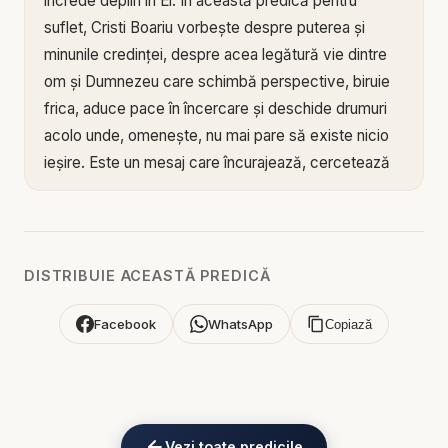
încrede deplin în El. În această predică pentru
suflet, Cristi Boariu vorbește despre puterea și
minunile credinței, despre acea legătură vie dintre
om și Dumnezeu care schimbă perspective, biruie
frica, aduce pace în încercare și deschide drumuri
acolo unde, omenește, nu mai pare să existe nicio
ieșire. Este un mesaj care încurajează, cercetează
și ridică sufletul spre o relație mai profundă cu
Dumnezeu.
Biblia arată că marile intervenții ale lui Dumnezeu în
DISTRIBUIE ACEASTĂ PREDICĂ
viața oamenilor au fost strâns legate de credință.
Nu pentru că credința omului ar avea putere în
Facebook
WhatsApp
Copiază
sine, ci pentru că ea se sprijină pe un Dumnezeu
atotputernic. Credința adevărată nu este optimism
gol, autosugestie religioasă sau iluzia că totul va
merge ușor. Credința biblică este încrederea
Vezi toate predicile