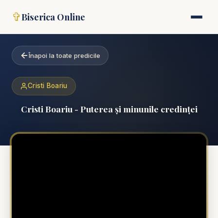
✞
Biserica Online
Înapoi la toate predicile
Cristi Boariu
Cristi Boariu - Puterea și minunile credinței