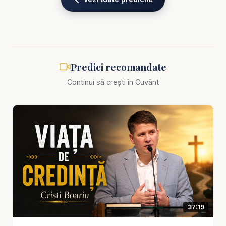
liniștită și fermă că Dumnezeu rămâne credincios,
chiar și atunci când circumstanțele sunt potrivnice.
Ea nu ignoră realitatea, dar privește dincolo de ea.
Nu neagă durerea, dar refuză să creadă că
durerea are ultimul cuvânt.
Predici recomandate
Continui să crești în Cuvânt
Mesajul acestei predici evidențiază faptul că
minunile credinței nu înseamnă doar vindecări
spectaculoase, izbăviri neașteptate sau răspunsuri
rapide la rugăciune, ci și transformările tăcute și
profunde pe care Dumnezeu le face în interiorul
omului. Uneori cea mai mare minune nu este
schimbarea imediată a situației, ci schimbarea
inimii care învață să rămână stabilă, curată și plină
de pace în mijlocul furtunii. Credința adevărată îl
37:19
ajută pe om să meargă înainte când nu înțelege, să
se roage când nu vede încă răspunsul și să spere