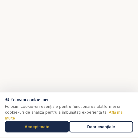
biblice profunde:
https://www.youtube.com/resurse?sub_confirmati
on=1
#CristiBoariu #PrediciPentruSuflet #Credinta
#PutereaCredintei #MinunileCredintei
#PrediciCrestine #MesajeCrestine
#IncredereInDumnezeu #Rugaciune #Speranta
#Biblia
🍪 Folosim cookie-uri
Folosim cookie-uri esențiale pentru funcționarea platformei și
cookie-uri de analiză pentru a îmbunătăți experiența ta.
Află mai
multe
Accept toate
Doar esențiale
Muzică de relaxare
0:00
✞
Selectează o piesă
Biserica Online