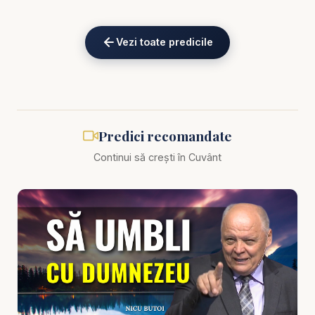
Alătură-te acestui canal pentru a primi acces la
Vezi toate predicile
beneficii:
https://www.youtube.com/channel/UCK_IORoVpJ
eKV82sp3xNBFw/join
Nicu Butoi - Eliberare deplină - Pace și liniște în
Predici recomandate
suflet - predici creștine
Continui să crești în Cuvânt
Eliberarea deplină este una dintre cele mai adânci
nevoi ale sufletului omenesc. Mulți oameni trăiesc
apăsați de poveri interioare, de vinovăție, de frici,
de amintiri dureroase, de neliniște și de lupte pe
care nu le pot exprima ușor în fața altora. Din
exterior pot părea stabili, puternici sau obișnuiți,
dar înăuntru poartă tensiuni, goluri și apăsări care le