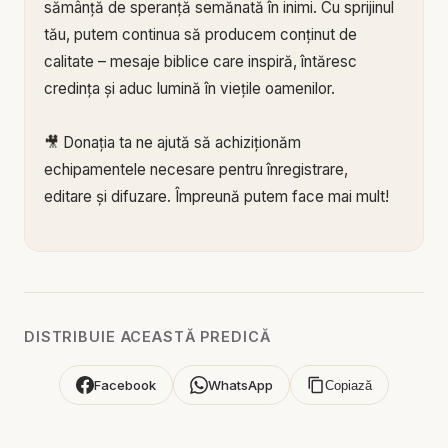
sămânță de speranță semănată în inimi. Cu sprijinul
tău, putem continua să producem conținut de
calitate – mesaje biblice care inspiră, întăresc
credința și aduc lumină în viețile oamenilor.
🎥 Donația ta ne ajută să achiziționăm
echipamentele necesare pentru înregistrare,
editare și difuzare. Împreună putem face mai mult!
🙏 Susține această lucrare:
🔗 Donează acum pe Stripe:
https://donate.stripe.c
om/3cs3fm5XE04r9Ik3cc
🌐 Sau pe:
https://BIBLIAZILNICA.RO
DISTRIBUIE ACEASTĂ PREDICĂ
🌐
http://revolut.me/marius39jh
Facebook
WhatsApp
Copiază
Mulțumim din inimă pentru că faci parte din
această misiune! 💛