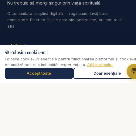
Predici crestine - Carți audio - Cărți creștine audio
Nu trebuie să mergi singur prin viața spirituală.
- Devoțional Zilnic - Cuvântul lui Dumnezeu pentru
O comunitate creștină digitală — rugăciune, învățătură,
astăzi - Studiu Biblic - Descopera Biblia - curs
comunitate. Biserica Online este aici pentru tine, oriunde te-ai
biblic interactiv - predici creștine
afla.
https://www.youtube.com/results?search_query=r
Linkuri
esurse
🍪 Folosim cookie-uri
Biserica Online
Folosim cookie-uri esențiale pentru funcționarea platformei și cookie-u
de analiză pentru a îmbunătăți experiența ta.
Află mai multe
Aplicația Studii Biblice.
Despre noi

Accept toate
Doar esențiale
Streaming Live
Muzică de relaxare
0:00
Selectează o piesă
#NicuButoi #PrediciCrestine #EliberareDeplina
Rugăciune
#PaceInSuflet #Liniste #Credinta
Video
#VindecareInterioara #ViataCuDumnezeu
Cărți
#MesajCrestin #Biblia #Speranta #adventist
De ce...?
#predici
Consiliere pastorală
Comunitate
Cele mai recente predici creștine.
Susține lucrarea