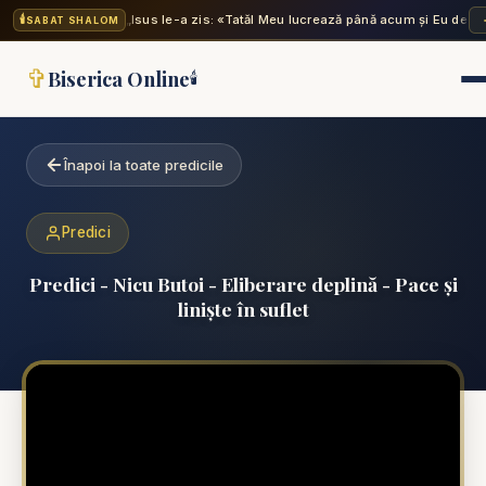
🕯️
„Isus le-a zis: «Tatăl Meu lucrează până acum și Eu de as
SABAT SHALOM
✞
Biserica Online
🕯️
Înapoi la toate predicile
Predici
Predici - Nicu Butoi - Eliberare deplină - Pace și
liniște în suflet