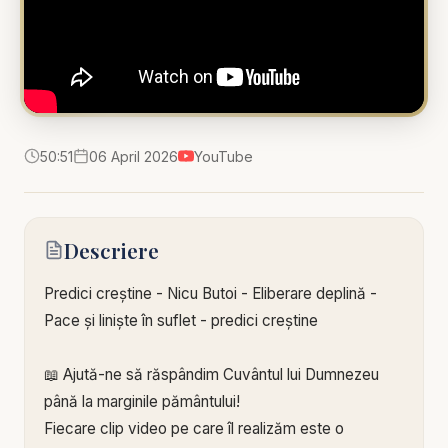
50:51
06 April 2026
YouTube
Descriere
Predici creștine - Nicu Butoi - Eliberare deplină -
Pace și liniște în suflet - predici creștine
📖 Ajută-ne să răspândim Cuvântul lui Dumnezeu
până la marginile pământului!
Fiecare clip video pe care îl realizăm este o