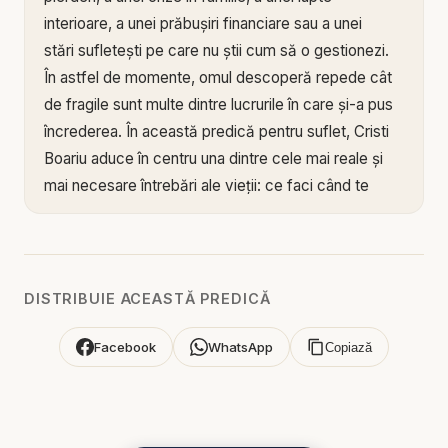
interioare, a unei prăbușiri financiare sau a unei
stări sufletești pe care nu știi cum să o gestionezi.
În astfel de momente, omul descoperă repede cât
de fragile sunt multe dintre lucrurile în care și-a pus
încrederea. În această predică pentru suflet, Cristi
Boariu aduce în centru una dintre cele mai reale și
mai necesare întrebări ale vieții: ce faci când te
lovește furtuna? Este un mesaj despre credință,
despre reacția inimii în încercare și despre felul în
care Dumnezeu rămâne prezent chiar și atunci
când totul pare să se clatine.
DISTRIBUIE ACEASTĂ PREDICĂ
Mesajul acestei predici arată că furtuna nu scoate
Facebook
WhatsApp
Copiază
la iveală doar cât de grea este viața, ci și pe ce
este zidită inima omului. Când toate merg bine,
mulți par liniștiți și stabili. Dar când se ridică valurile,