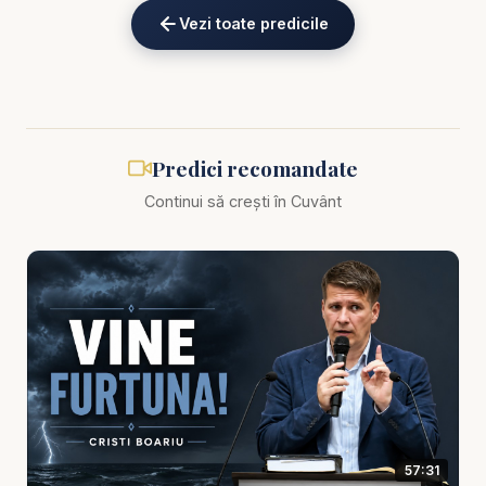
când întunericul coboară și când controlul se
Vezi toate predicile
pierde, atunci se vede adevărul lăuntric. Cristi
Boariu evidențiază tocmai această realitate:
furtuna nu creează doar panică, ci și revelație. Îți
arată unde îți este ancora, ce iubești cu adevărat,
în cine te încrezi și cât de adâncă este relația ta cu
Predici recomandate
Dumnezeu. În acest sens, furtuna nu este doar o
Continui să crești în Cuvânt
criză, ci și un moment de cercetare profundă a
sufletului.
Această predică este potrivită pentru cei care trec
prin necazuri, pentru cei care se simt loviți de
împrejurări neașteptate, pentru cei care au nevoie
de încurajare și pentru toți cei care înțeleg că viața
cu Dumnezeu nu înseamnă lipsa totală a furtunilor,
ci prezența Lui în mijlocul lor. Într-o lume care
57:31
promite siguranță prin control, organizare și