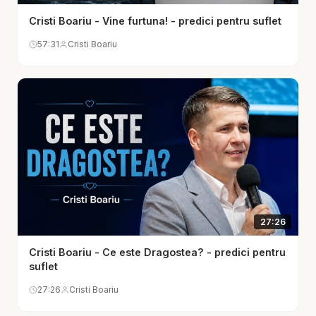
resurse omenești, acest mesaj readuce în centru
Cristi Boariu - Vine furtuna! - predici pentru suflet
adevărul că adevărata pace nu vine din împrejurări
57:31
Cristi Boariu
perfecte, ci din apropierea de Dumnezeu. Furtuna
poate lua multe lucruri, dar nu-L poate scoate pe
Dumnezeu de pe tron.
Predica lui Cristi Boariu scoate în evidență și faptul
că, atunci când vine furtuna, omul are tendința fie
să intre în panică, fie să se închidă în sine, fie să
se lase cuprins de revoltă. Dar Scriptura arată o
altă cale: credința. Nu o credință superficială,
sentimentală sau declarativă, ci una care se agață
27:26
de Dumnezeu chiar și atunci când nu vede imediat
Cristi Boariu - Ce este Dragostea? - predici pentru
ieșirea. Tocmai aici se vede maturitatea spirituală.
suflet
Nu când omul laudă pe Dumnezeu doar în zilele
27:26
Cristi Boariu
liniștite, ci când continuă să creadă și atunci când