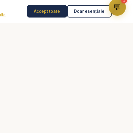
1
💬
Accept toate
Doar esențiale
lte
Disclaimer
Consilierea pastorală nu înlocuiește psihoterapia,
diagnosticul medical, tratamentul medical sau intervenția
de urgență. În caz de pericol, abuz, gânduri suicidare
sau urgență, contactează imediat 112 sau un specialist
autorizat.
rți creștine audio,
copii, Studiu biblic,
edici creștine