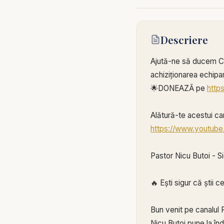
Descriere
Ajută-ne să ducem Cuv
achiziționarea echipam
🌟DONEAZĂ pe
http
Alătură-te acestui can
https://www.youtub
Pastor Nicu Butoi - Si
🔥 Ești sigur că știi 
Bun venit pe canalul R
Nicu Butoi pune la înd