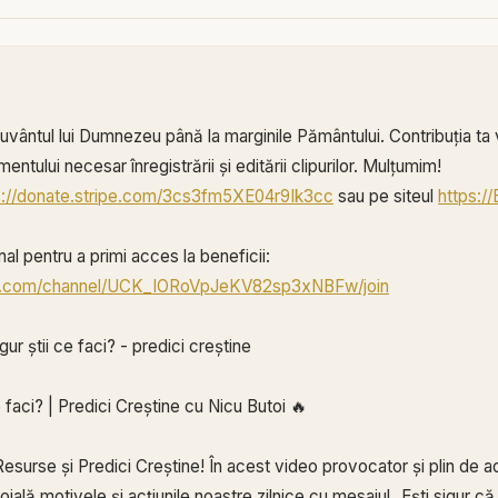
ântul lui Dumnezeu până la marginile Pământului. Contribuția ta v
entului necesar înregistrării și editării clipurilor. Mulțumim!
s://donate.stripe.com/3cs3fm5XE04r9Ik3cc
sau pe siteul
https:/
al pentru a primi acces la beneficii:
e.com/channel/UCK_IORoVpJeKV82sp3xNBFw/join
gur știi ce faci? - predici creștine
ce faci? | Predici Creștine cu Nicu Butoi 🔥
esurse și Predici Creștine! În acest video provocator și plin de ad
oială motivele și acțiunile noastre zilnice cu mesajul „Ești sigur că