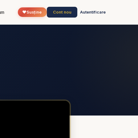
❤️
Cont nou
um
Susține
Autentificare