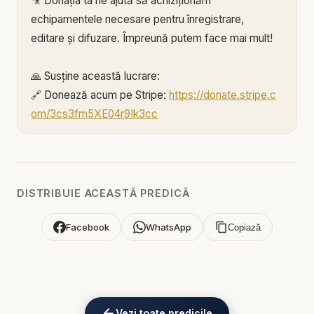
🎥 Donația ta ne ajută să achiziționăm
echipamentele necesare pentru înregistrare,
editare și difuzare. Împreună putem face mai mult!
🙏 Susține această lucrare:
🔗 Donează acum pe Stripe:
https://donate.stripe.c
om/3cs3fm5XE04r9Ik3cc
🌐 Sau pe:
https://BIBLIAZILNICA.RO
Mulțumim din inimă pentru că faci parte din
această misiune! 💛
DISTRIBUIE ACEASTĂ PREDICĂ
Alătură-te acestui canal pentru a primi acces la
Facebook
WhatsApp
Copiază
beneficii:
https://www.youtube.com/channel/UCK_IORoVpJ
eKV82sp3xNBFw/join
Vezi toate predicile