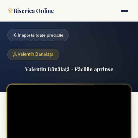
✞
Biserica Online
Înapoi la toate predicile
Valentin Dănăiață
Valentin Dănăiață - Făcliile aprinse