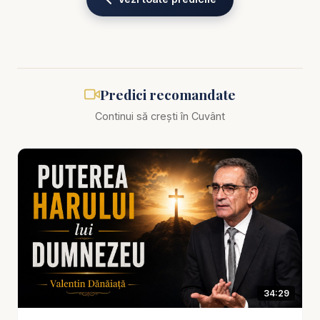
Biblia zilnică: Ascultă Biblia într-un an pe
https://bibl
iazilnica.ro
Pastor Valentin Dănăiață - Făcliile aprinse - predici
creștine
Predici recomandate
Continui să crești în Cuvânt
🔥 Ce înseamnă să ai făclia aprinsă în vremea din
urmă? Este doar o imagine simbolică, sau este o
condiție reală pentru întâlnirea cu Hristos? Într-o
lume tot mai cufundată în întuneric spiritual,
această predică emoționantă și profundă a
pastorului Valentin Dănăiață aduce un mesaj clar și
direct: Doar cei care au făcliile aprinse vor intra la
ospățul Mirelui.
34:29
📖 Pornind de la pilda fecioarelor înțelepte și
neînțelepte din Matei 25, predica ne cheamă la o