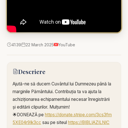
41:39
22 March 2025
YouTube
Descriere
Ajută-ne să ducem Cuvântul lui Dumnezeu până la
marginile Pământului. Contribuția ta va ajuta la
achiziționarea echipamentului necesar înregistrării
și editării clipurilor. Mulțumim!
🌟DONEAZĂ pe
https://donate.stripe.com/3cs3fm
5XE04r9Ik3cc
sau pe siteul
https://BIBLIAZILNIC