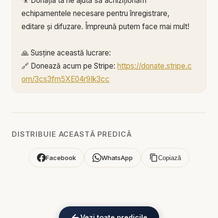
🎥 Donația ta ne ajută să achiziționăm
echipamentele necesare pentru înregistrare,
editare și difuzare. Împreună putem face mai mult!
🙏 Susține această lucrare:
🔗 Donează acum pe Stripe:
https://donate.stripe.c
om/3cs3fm5XE04r9Ik3cc
🌐 Sau pe:
https://BIBLIAZILNICA.RO
Mulțumim din inimă pentru că faci parte din
această misiune! 💛
DISTRIBUIE ACEASTĂ PREDICĂ
Alătură-te acestui canal pentru a primi acces la
Facebook
WhatsApp
Copiază
beneficii:
https://www.youtube.com/channel/UCK_IORoVpJ
eKV82sp3xNBFw/join
Vezi toate predicile