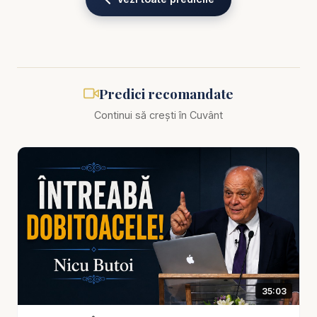
Pastor Nicu Butoi - Rămâneți în Dragoste! - predici
creștine
💖 „Rămâneți în dragoste!” este mai mult decât un
îndemn. Este porunca Domnului Isus pentru toți cei
Predici recomandate
care Îl urmează. Este esența credinței creștine,
Continui să crești în Cuvânt
nucleul vieții de ucenic, cheia unei relații autentice
cu Dumnezeu și cu semenii. În această predică
plină de har și adâncime, pastorul Nicu Butoi ne
cheamă să ne ancorăm zilnic în dragostea divină,
să trăim sub umbrela iubirii lui Hristos și să lăsăm
această dragoste să ne modeleze gândurile,
cuvintele și faptele.
📖 Bazată pe cuvintele lui Isus din Ioan 15:9 –
35:03
„Rămâneți în dragostea Mea”, predica explorează
ce înseamnă această chemare: o viață marcată de