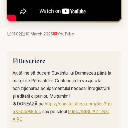
31:02
10 March 2025
YouTube
Descriere
Ajută-ne să ducem Cuvântul lui Dumnezeu până la
marginile Pământului. Contribuția ta va ajuta la
achiziționarea echipamentului necesar înregistrării
și editării clipurilor. Mulțumim!
🌟DONEAZĂ pe
https://donate.stripe.com/3cs3fm
5XE04r9Ik3cc
sau pe siteul
https://BIBLIAZILNIC
A.RO