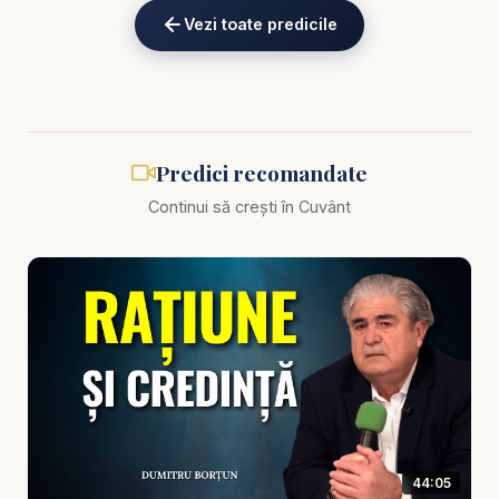
schimbătoare, prof. univ. dr. Dumitru Borțun
Vezi toate predicile
explorează tema profundă a aliniării planurilor
noastre cu voința lui Dumnezeu, în special în
contextul sfârșitului timpurilor. Dacă cauți predici
creștine care să te îndrume să trăiești în armonie
cu Planul divin, acest video este esențial pentru
Predici recomandate
tine!
Continui să crești în Cuvânt
✝️ De ce să urmărești această predică creștină?
✅ prof. univ. dr. Dumitru Borțun, cu o experiență
vastă în teologie și studiu biblic, oferă perspective
unice despre cum să discernem și să urmăm
voința lui Dumnezeu.
✅ Predici crestine bazate pe texte cheie din
Proverbe, Isaia și Evanghelia după Matei,
relevante pentru provocările spirituale ale zilelor
44:05
noastre.