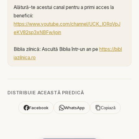
Alătură-te acestui canal pentru a primi acces la
beneficii:
https://www.youtube.com/channel/UCK_IORoVpJ
eKV82sp3xNBFw/join
Biblia zilnică: Ascultă Biblia într-un an pe
https://bibl
iazilnica.ro
Dumitru Borțun - Planurile noastre și voința lui
Dumnezeu - predici creștine
DISTRIBUIE ACEASTĂ PREDICĂ
🔥 Planurile noastre și voința lui Dumnezeu în timpul
sfârșitului | Predici Creștine cu prof. univ. dr.
Facebook
WhatsApp
Copiază
Dumitru Borțun 🔥
Bun venit pe canalul Resurse și Predici Creștine!
Într-o lume plină de incertitudini și planuri