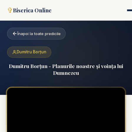
✞
Biserica Online
Înapoi la toate predicile
Dumitru Borțun
Dumitru Borțun - Planurile noastre și voința lui
Dumnezeu