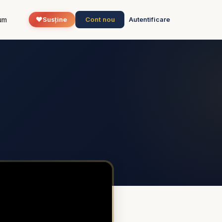
❤️
Cont nou
um
Susține
Autentificare