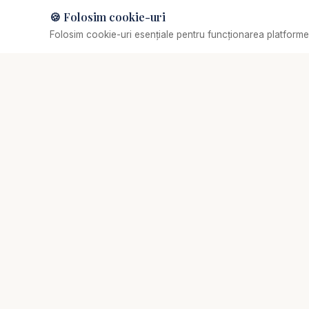
#Comunitate #Biblia 
🍪 Folosim cookie-uri
Muzică de relaxare
Folosim cookie-uri esențiale pentru funcționarea platformei
Selectează o piesă
✞
Biserica Online
Nu trebuie să mergi singur prin viața spirituală.
Comunitate creștină digitală de rugăciune, consiliere
pastorală și creștere biblică.