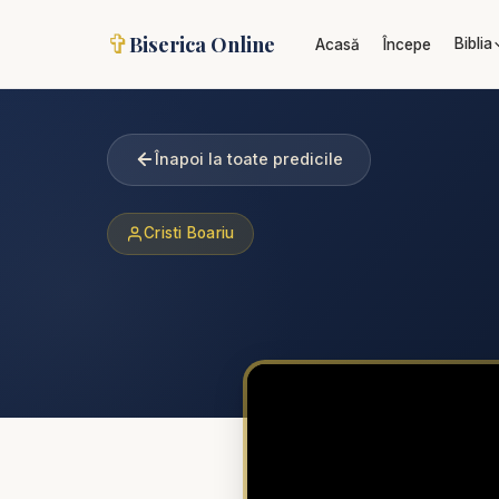
✞
Biserica Online
Biblia
Acasă
Începe
Înapoi la toate predicile
Cristi Boariu