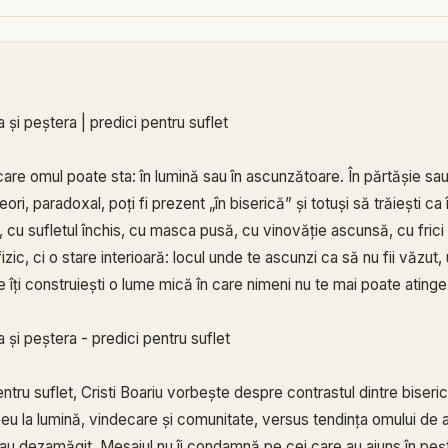
a și peștera | predici pentru suflet
care omul poate sta: în lumină sau în ascunzătoare. În părtășie sau 
ori, paradoxal, poți fi prezent „în biserică” și totuși să trăiești ca
iv, cu sufletul închis, cu masca pusă, cu vinovăție ascunsă, cu fri
zic, ci o stare interioară: locul unde te ascunzi ca să nu fii văzut, 
e îți construiești o lume mică în care nimeni nu te mai poate atinge
a și peștera - predici pentru suflet
tru suflet, Cristi Boariu vorbește despre contrastul dintre biseric
 la lumină, vindecare și comunitate, versus tendința omului de a
 sau dezamăgit. Mesajul nu îi condamnă pe cei care au ajuns în peș