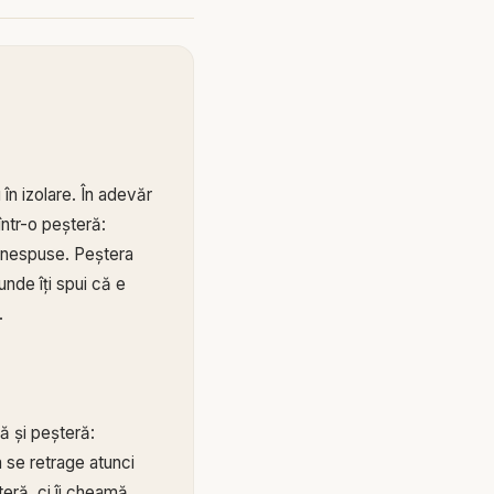
în izolare. În adevăr
 într-o peșteră:
ci nespuse. Peștera
unde îți spui că e
.
ă și peșteră:
 se retrage atunci
teră, ci îi cheamă