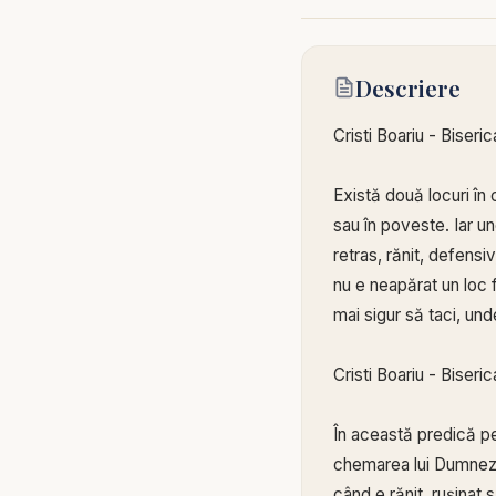
Descriere
Cristi Boariu - Biseric
Există două locuri în 
sau în poveste. Iar une
retras, rănit, defens
nu e neapărat un loc fi
mai sigur să taci, und
Cristi Boariu - Biseric
În această predică pen
chemarea lui Dumnezeu
când e rănit, rușinat