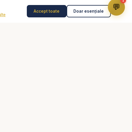
1
💬
Accept toate
Doar esențiale
lte
Disclaimer
Consilierea pastorală nu înlocuiește psihoterapia,
diagnosticul medical, tratamentul medical sau intervenția
de urgență. În caz de pericol, abuz, gânduri suicidare
sau urgență, contactează imediat 112 sau un specialist
autorizat.