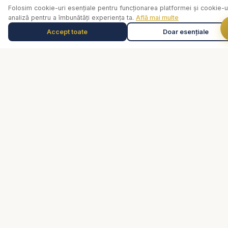
Folosim cookie-uri esențiale pentru funcționarea platformei și cookie-u
Devoțional zilnic audio realizat de Speranța tv și
Consiliere pastorală
analiză pentru a îmbunătăți experiența ta.
Află mai multe
Radio Vocea Speranței.
Comunitate
Accept toate
Doar esențiale
Muzică de relaxare
0:00
Susține lucrarea
Selectează o piesă
Predici crestine - Carți audio - Cărți creștine audio
- Devoțional Zilnic - Cuvântul lui Dumnezeu pentru
Contact
astăzi - Studiu Biblic - Descopera Biblia - curs
Trimite un mesaj
biblic interactiv
Legal
https://www.youtube.com/results?search_query=r
esurse
Confidențialitate
Termeni și condiții
Studii Biblice
Disclaimer consiliere
#valentindanaiata #predici #predicicrestine
Disclaimer
#vremeasfarsitului #profetiibiblice #europa
Consilierea pastorală nu înlocuiește psihoterapia, diagnosticul
#apocalipsa #daniel #credinta #veghere
medical, tratamentul medical sau intervenția de urgență. În caz