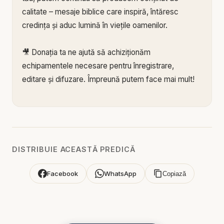
calitate – mesaje biblice care inspiră, întăresc
credința și aduc lumină în viețile oamenilor.
🎥 Donația ta ne ajută să achiziționăm
echipamentele necesare pentru înregistrare,
editare și difuzare. Împreună putem face mai mult!
🙏 Susține această lucrare:
🔗 Donează acum pe Stripe:
https://donate.stripe.c
om/3cs3fm5XE04r9Ik3cc
🌐 Sau pe:
https://BIBLIAZILNICA.RO
DISTRIBUIE ACEASTĂ PREDICĂ
🌐
http://revolut.me/marius39jh
Facebook
WhatsApp
Copiază
Mulțumim din inimă pentru că faci parte din
această misiune! 💛