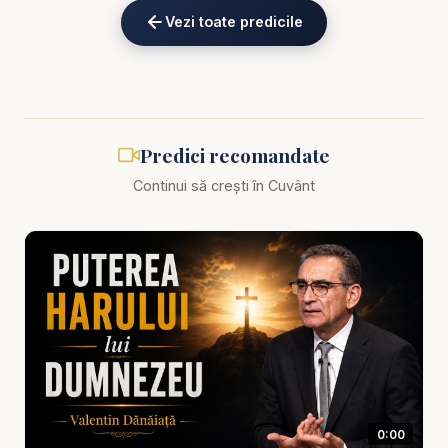
Alătură-te acestui canal pentru a primi acces la
Vezi toate predicile
beneficii:
https://www.youtube.com/channel/UCK_IORoVpJ
eKV82sp3xNBFw/join
Biblia zilnică: Ascultă Biblia într-un an pe
https://bibl
Predici recomandate
iazilnica.ro
Continui să crești în Cuvânt
Predici Pastor Valentin Dănăiață - Stăpânul Europei
din vremea sfârșitului - predici creștine
Europa nu este doar un continent cu istorie,
cultură, economie, politică și influență globală. Din
perspectivă biblică, Europa devine și un spațiu
simbolic al frământărilor profetice, al puterilor care
se ridică, se reorganizează, se aliază și încearcă
0:00
să-și impună direcția asupra lumii.