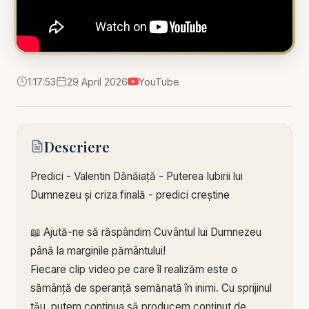
1:17:53
29 April 2026
YouTube
Descriere
Predici - Valentin Dănăiață - Puterea Iubirii lui
Dumnezeu și criza finală - predici creștine
📖 Ajută-ne să răspândim Cuvântul lui Dumnezeu
până la marginile pământului!
Fiecare clip video pe care îl realizăm este o
sămânță de speranță semănată în inimi. Cu sprijinul
tău, putem continua să producem conținut de