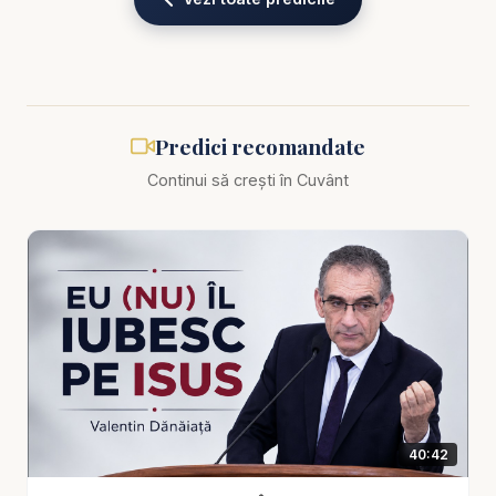
Biblia zilnică: Ascultă Biblia într-un an pe
https://bibl
iazilnica.ro
Pastor Valentin Dănăiață - Nu mai avem timp -
Predici recomandate
predici creștine
Continui să crești în Cuvânt
Există momente în care Dumnezeu nu ne vorbește
doar ca să ne informeze, ci ca să ne trezească.
„Nu mai avem timp!” nu este o frază dramatică
pentru efect, ci o realitate spirituală care apasă tot
mai mult asupra conștiinței: anii trec, inima se
obișnuiește, amânarea devine stil de viață, iar
lucrurile esențiale rămân pe locul doi. În această
predică puternică și directă, pastorul Valentin
40:42
Dănăiață transmite un mesaj de alarmă și de
speranță: nu mai avem timp pentru superficialitate,