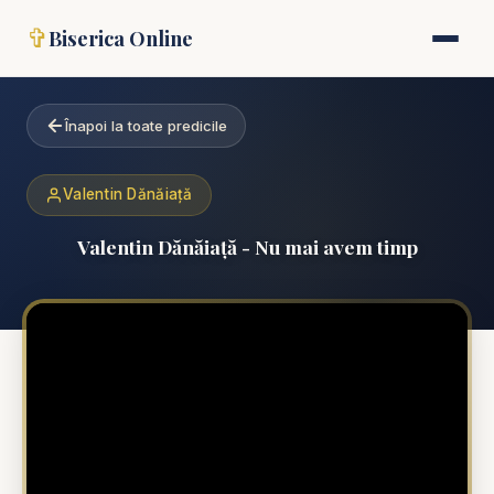
✞
Biserica Online
Înapoi la toate predicile
Valentin Dănăiață
Valentin Dănăiață - Nu mai avem timp