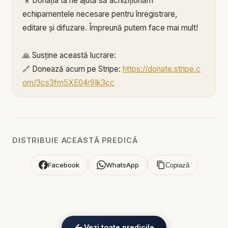
🎥 Donația ta ne ajută să achiziționăm
echipamentele necesare pentru înregistrare,
editare și difuzare. Împreună putem face mai mult!
🙏 Susține această lucrare:
🔗 Donează acum pe Stripe:
https://donate.stripe.c
om/3cs3fm5XE04r9Ik3cc
🌐 Sau pe:
https://BIBLIAZILNICA.RO
🌐
http://revolut.me/marius39jh
Mulțumim din inimă pentru că faci parte din
DISTRIBUIE ACEASTĂ PREDICĂ
această misiune! 💛
Facebook
WhatsApp
Copiază
Alătură-te acestui canal pentru a primi acces la
beneficii:
https://www.youtube.com/channel/UCK_IORoVpJ
eKV82sp3xNBFw/join
Vezi toate predicile