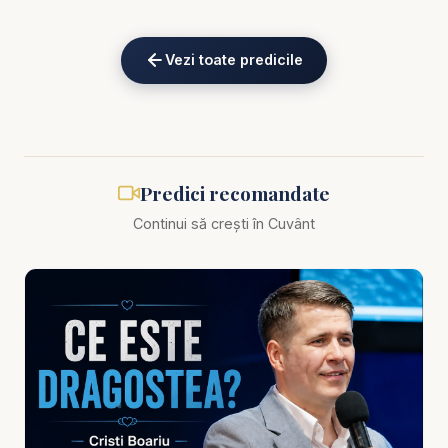
amintește că alegerile aparent mici au consecințe
și că direcția vieții este formată prin deciziile
Vezi toate predicile
repetate ale fiecărei zile.
Mesajul subliniază că nu putem semăna nepăsare
și să așteptăm maturitate spirituală. Nu putem
hrăni resentimentul și să culegem pace, nu putem
Predici recomandate
tolera păcatul și să ne așteptăm la libertate, după
Continui să crești în Cuvânt
cum nu putem neglija rugăciunea și Scriptura, dar
să dorim o credință puternică în vremea încercării.
Semănarea pentru viața veșnică începe prin relația
cu Isus Hristos. Mântuirea nu este câștigată prin
fapte, ci primită prin har și credință. Totuși, omul
mântuit începe să trăiască diferit. Harul primit
devine ascultare, iubire, slujire și statornicie.