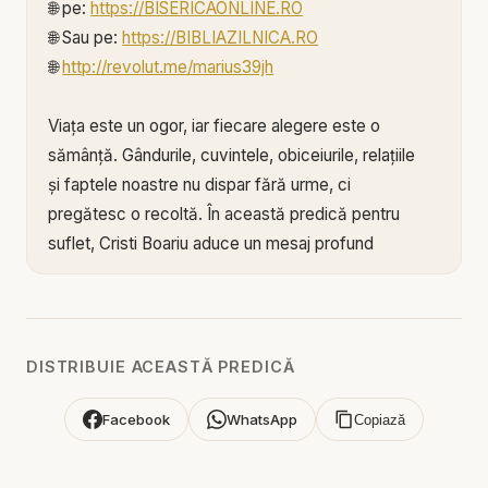
🌐 pe:
https://BISERICAONLINE.RO
🌐 Sau pe:
https://BIBLIAZILNICA.RO
🌐
http://revolut.me/marius39jh
Viața este un ogor, iar fiecare alegere este o
sămânță. Gândurile, cuvintele, obiceiurile, relațiile
și faptele noastre nu dispar fără urme, ci
pregătesc o recoltă. În această predică pentru
suflet, Cristi Boariu aduce un mesaj profund
despre legea spirituală a semănatului și seceratului
și despre chemarea de a trăi astăzi în perspectiva
vieții veșnice.
DISTRIBUIE ACEASTĂ PREDICĂ
Biblia spune că omul va secera ceea ce seamănă.
Cine seamănă pentru firea pământească va
Facebook
WhatsApp
Copiază
culege stricăciune, iar cine seamănă pentru Duhul
va secera viața veșnică. Acest principiu ne