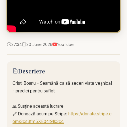
37:34
30 June 2026
YouTube
Descriere
Cristi Boariu - Seamănă ca să seceri viața veșnică!
- predici pentru suflet
🙏 Susține această lucrare:
🔗 Donează acum pe Stripe:
https://donate.stripe.c
om/3cs3fm5XE04r9Ik3cc