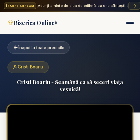
🕯️
„Adu-ți aminte de ziua de odihnă, ca s-o sfințești. Șase zi
SABAT SHALOM
✞
Biserica Online
🕯️
Înapoi la toate predicile
Cristi Boariu
Cristi Boariu - Seamănă ca să seceri viața
veșnică!