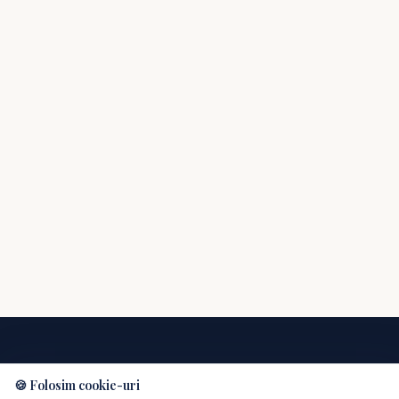
✞
Biserica Online
🍪 Folosim cookie-uri