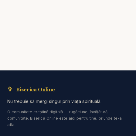
esurse
Instalează Aplicația Studii Biblice
#predici #traianaldea #resurse
#predicicrestine2025 #predici2025 #biblia
#adventist
✞
Biserica Online
Nu trebuie să mergi singur prin viața spirituală.
O comunitate creștină digitală — rugăciune, învățătură,
comunitate. Biserica Online este aici pentru tine, oriunde te-ai
afla.