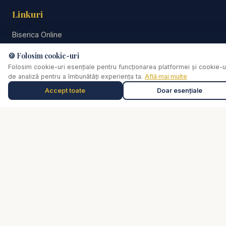
Linkuri
Biserica Online
Despre noi
🍪 Folosim cookie-uri
Streaming Live
Folosim cookie-uri esențiale pentru funcționarea platformei și cookie-u
Rugăciune
de analiză pentru a îmbunătăți experiența ta.
Află mai multe
Video
Accept toate
Doar esențiale
Muzică de relaxare
0:00
Selectează o piesă
Cărți
De ce...?
Consiliere pastorală
Comunitate
Donează
Social
📘
Facebook
📸
Instagram