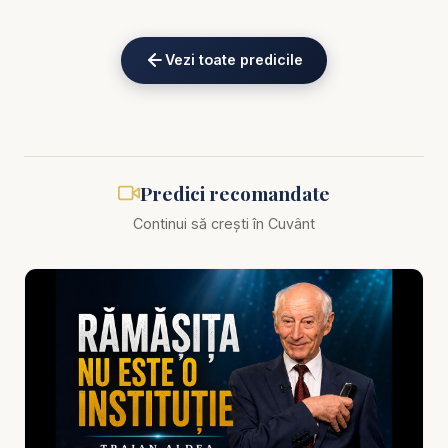
https://www.youtube.com/channel/UCK_IORoVpJ
eKV82sp3xNBFw/join
Vezi toate predicile
Biblia zilnică: Ascultă Biblia într-un an pe
https://bibl
iazilnica.ro
Pastor Traian Aldea - Învinge răul prin bine! Nu te
Predici recomandate
lăsa biruit de rău! - predici creștine
Continui să crești în Cuvânt
Răul pare adesea mai puternic, mai prezent, mai
zgomotos. Însă Dumnezeu ne cheamă la o luptă
diferită — una care nu se poartă cu armele acestei
lumi. În această predică inspirată, pastorul Traian
Aldea ne conduce spre una dintre cele mai
contraculturale porunci din Scriptură: „Nu te lăsa
biruit de rău, ci biruie răul prin bine.” (Romani 12:21).