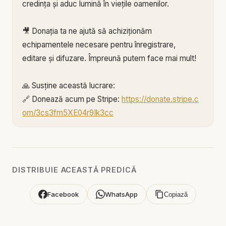
credința și aduc lumină în viețile oamenilor.
🎥 Donația ta ne ajută să achiziționăm
echipamentele necesare pentru înregistrare,
editare și difuzare. Împreună putem face mai mult!
🙏 Susține această lucrare:
🔗 Donează acum pe Stripe:
https://donate.stripe.c
om/3cs3fm5XE04r9Ik3cc
🌐 Sau pe:
https://BIBLIAZILNICA.RO
🌐
http://revolut.me/marius39jh
Mulțumim din inimă pentru că faci parte din
DISTRIBUIE ACEASTĂ PREDICĂ
această misiune! 💛
Facebook
WhatsApp
Copiază
Alătură-te acestui canal pentru a primi acces la
beneficii: