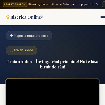
🕯️
„Rămâne, dar, o odihnă de Sabat pentru poporul lui Dumne
SABAT SHALOM
✞
Biserica Online
🕯️
Înapoi la toate predicile
Traian Aldea
Traian Aldea - Învinge răul prin bine! Nu te lăsa
biruit de rău!