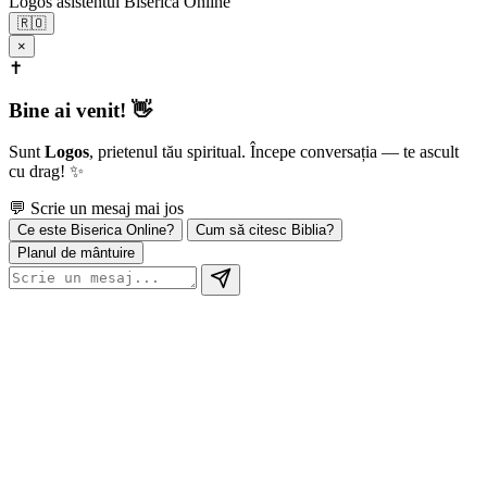
Logos
asistentul Biserica Online
🇷🇴
×
✝️
Bine ai venit! 👋
Sunt
Logos
, prietenul tău spiritual. Începe conversația — te ascult
cu drag! ✨
💬 Scrie un mesaj mai jos
Ce este Biserica Online?
Cum să citesc Biblia?
Planul de mântuire