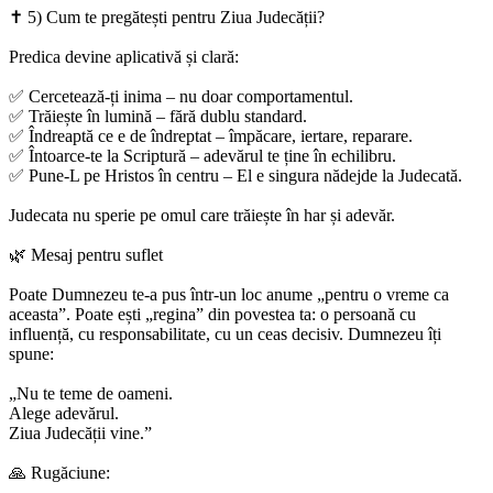
✝️ 5) Cum te pregătești pentru Ziua Judecății?
Predica devine aplicativă și clară:
✅ Cercetează-ți inima – nu doar comportamentul.
✅ Trăiește în lumină – fără dublu standard.
✅ Îndreaptă ce e de îndreptat – împăcare, iertare, reparare.
✅ Întoarce-te la Scriptură – adevărul te ține în echilibru.
✅ Pune-L pe Hristos în centru – El e singura nădejde la Judecată.
Judecata nu sperie pe omul care trăiește în har și adevăr.
🌿 Mesaj pentru suflet
Poate Dumnezeu te-a pus într-un loc anume „pentru o vreme ca
aceasta”. Poate ești „regina” din povestea ta: o persoană cu
influență, cu responsabilitate, cu un ceas decisiv. Dumnezeu îți
spune:
„Nu te teme de oameni.
Alege adevărul.
Ziua Judecății vine.”
🙏 Rugăciune: