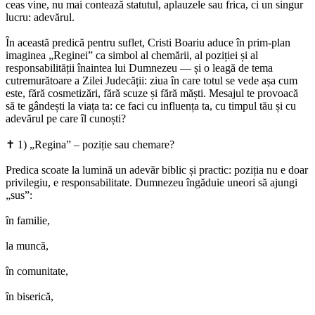
ceas vine, nu mai contează statutul, aplauzele sau frica, ci un singur
lucru: adevărul.
În această predică pentru suflet, Cristi Boariu aduce în prim-plan
imaginea „Reginei” ca simbol al chemării, al poziției și al
responsabilității înaintea lui Dumnezeu — și o leagă de tema
cutremurătoare a Zilei Judecății: ziua în care totul se vede așa cum
este, fără cosmetizări, fără scuze și fără măști. Mesajul te provoacă
să te gândești la viața ta: ce faci cu influența ta, cu timpul tău și cu
adevărul pe care îl cunoști?
✝️ 1) „Regina” – poziție sau chemare?
Predica scoate la lumină un adevăr biblic și practic: poziția nu e doar
privilegiu, e responsabilitate. Dumnezeu îngăduie uneori să ajungi
„sus”:
în familie,
la muncă,
în comunitate,
în biserică,