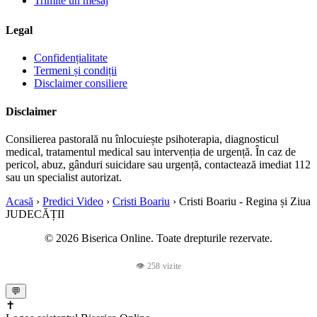
Trimite un mesaj
Legal
Confidențialitate
Termeni și condiții
Disclaimer consiliere
Disclaimer
Consilierea pastorală nu înlocuiește psihoterapia, diagnosticul
medical, tratamentul medical sau intervenția de urgență. În caz de
pericol, abuz, gânduri suicidare sau urgență, contactează imediat 112
sau un specialist autorizat.
Acasă
›
Predici Video
›
Cristi Boariu
›
Cristi Boariu - Regina și Ziua
JUDECĂȚII
© 2026 Biserica Online. Toate drepturile rezervate.
👁 258 vizite
💬
✝️