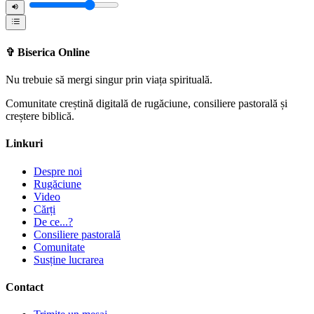
✞
Biserica Online
Nu trebuie să mergi singur prin viața spirituală.
Comunitate creștină digitală de rugăciune, consiliere pastorală și
creștere biblică.
Linkuri
Despre noi
Rugăciune
Video
Cărți
De ce...?
Consiliere pastorală
Comunitate
Susține lucrarea
Contact