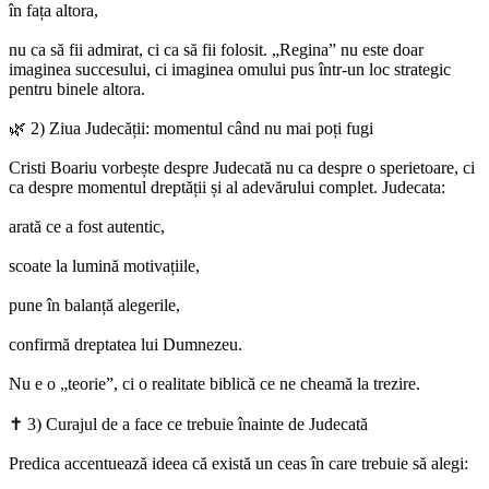
în fața altora,
nu ca să fii admirat, ci ca să fii folosit. „Regina” nu este doar
imaginea succesului, ci imaginea omului pus într-un loc strategic
pentru binele altora.
🌿 2) Ziua Judecății: momentul când nu mai poți fugi
Cristi Boariu vorbește despre Judecată nu ca despre o sperietoare, ci
ca despre momentul dreptății și al adevărului complet. Judecata:
arată ce a fost autentic,
scoate la lumină motivațiile,
pune în balanță alegerile,
confirmă dreptatea lui Dumnezeu.
Nu e o „teorie”, ci o realitate biblică ce ne cheamă la trezire.
✝️ 3) Curajul de a face ce trebuie înainte de Judecată
Predica accentuează ideea că există un ceas în care trebuie să alegi: