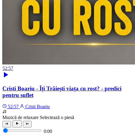
52:57
Cristi Boariu - Îți Trăiești viața cu rost? - predici
pentru suflet
52:57
Cristi Boariu
Muzică de relaxare
Selectează o piesă
0:00