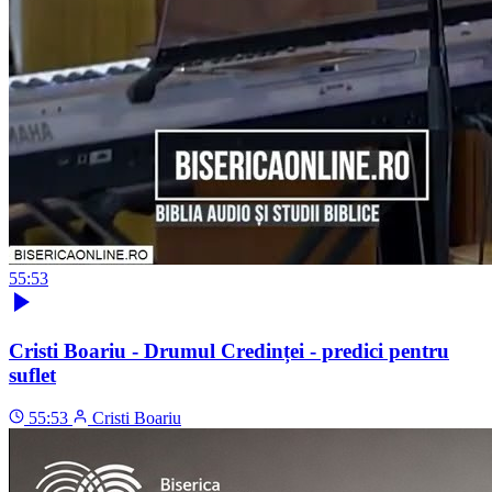
55:53
Cristi Boariu - Drumul Credinței - predici pentru
suflet
55:53
Cristi Boariu