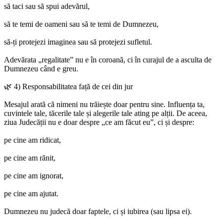
să taci sau să spui adevărul,
să te temi de oameni sau să te temi de Dumnezeu,
să-ți protejezi imaginea sau să protejezi sufletul.
Adevărata „regalitate” nu e în coroană, ci în curajul de a asculta de
Dumnezeu când e greu.
🌿 4) Responsabilitatea față de cei din jur
Mesajul arată că nimeni nu trăiește doar pentru sine. Influența ta,
cuvintele tale, tăcerile tale și alegerile tale ating pe alții. De aceea,
ziua Judecății nu e doar despre „ce am făcut eu”, ci și despre:
pe cine am ridicat,
pe cine am rănit,
pe cine am ignorat,
pe cine am ajutat.
Dumnezeu nu judecă doar faptele, ci și iubirea (sau lipsa ei).