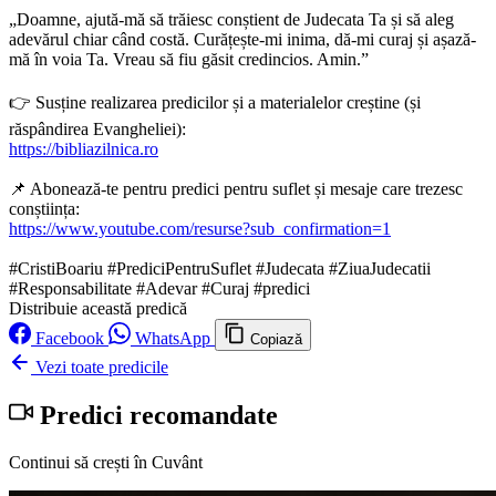
„Doamne, ajută-mă să trăiesc conștient de Judecata Ta și să aleg
adevărul chiar când costă. Curățește-mi inima, dă-mi curaj și așază-
mă în voia Ta. Vreau să fiu găsit credincios. Amin.”
👉 Susține realizarea predicilor și a materialelor creștine (și
răspândirea Evangheliei):
https://bibliazilnica.ro
📌 Abonează-te pentru predici pentru suflet și mesaje care trezesc
conștiința:
https://www.youtube.com/resurse?sub_confirmation=1
#CristiBoariu #PrediciPentruSuflet #Judecata #ZiuaJudecatii
#Responsabilitate #Adevar #Curaj #predici
Distribuie această predică
Facebook
WhatsApp
Copiază
Vezi toate predicile
Predici recomandate
Continui să crești în Cuvânt