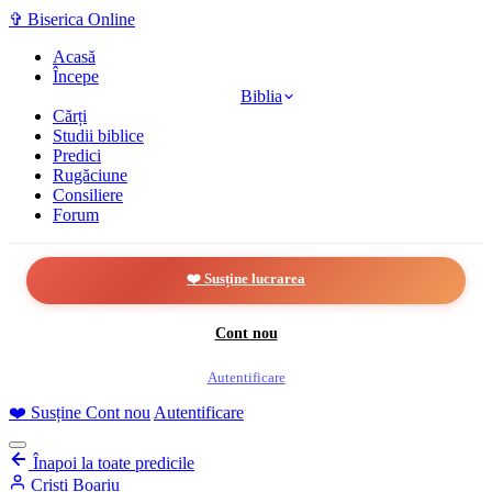
✞
Biserica Online
Acasă
Începe
Biblia
Cărți
Studii biblice
Predici
Rugăciune
Consiliere
Forum
❤️ Susține lucrarea
Cont nou
Autentificare
❤️
Susține
Cont nou
Autentificare
Înapoi la toate predicile
Cristi Boariu