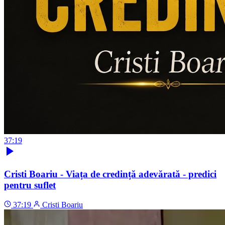
37:19
Cristi Boariu - Viața de credință adevărată - predici
pentru suflet
37:19
Cristi Boariu