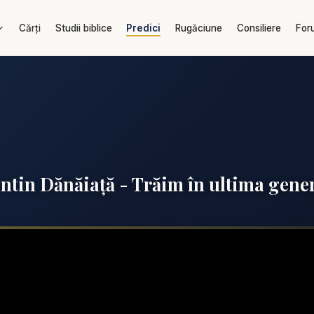
Cărți
Studii biblice
Predici
Rugăciune
Consiliere
For
ntin Dănăiață - Trăim în ultima gene