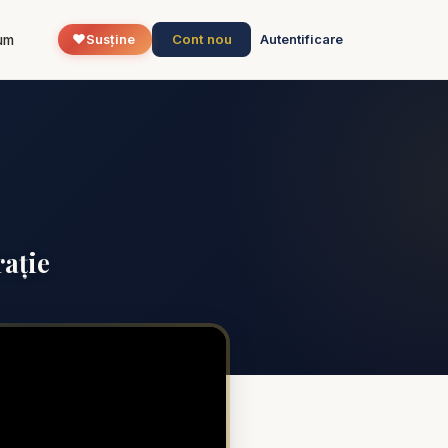
❤️
Cont nou
um
Susține
Autentificare
rație