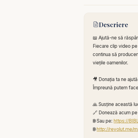
Descriere
📖 Ajută-ne să răspâ
Fiecare clip video pe
continua să producem 
viețile oamenilor.
🎥 Donația ta ne ajut
Împreună putem face
🙏 Susține această lu
🔗 Donează acum pe 
🌐 Sau pe:
https://BI
🌐
http://revolut.me/m