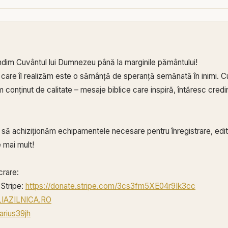
ndim Cuvântul lui Dumnezeu până la marginile pământului!
 care îl realizăm este o sămânță de speranță semănată în inimi. Cu
conținut de calitate – mesaje biblice care inspiră, întăresc credin
ă să achiziționăm echipamentele necesare pentru înregistrare, edita
 mai mult!
crare:
Stripe:
https://donate.stripe.com/3cs3fm5XE04r9Ik3cc
BLIAZILNICA.RO
arius39jh