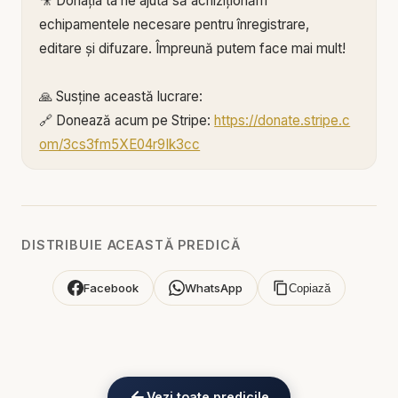
🎥 Donația ta ne ajută să achiziționăm
echipamentele necesare pentru înregistrare,
editare și difuzare. Împreună putem face mai mult!
🙏 Susține această lucrare:
🔗 Donează acum pe Stripe:
https://donate.stripe.c
om/3cs3fm5XE04r9Ik3cc
🌐 Sau pe:
https://BIBLIAZILNICA.RO
🌐
http://revolut.me/marius39jh
Mulțumim din inimă pentru că faci parte din
DISTRIBUIE ACEASTĂ PREDICĂ
această misiune! 💛
Facebook
WhatsApp
Copiază
Alătură-te acestui canal pentru a primi acces la
beneficii:
https://www.youtube.com/channel/UCK_IORoVpJ
eKV82sp3xNBFw/join
Vezi toate predicile