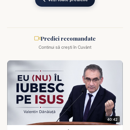
Biblia zilnică: Ascultă Biblia într-un an pe
https://bibl
iazilnica.ro
Pastor Valentin Dănăiață - Și eu L-am răstignit pe
Predici recomandate
Isus - predici creștine
Continui să crești în Cuvânt
Crucea nu este doar un simbol. Nu este doar o
poveste din trecut sau un eveniment religios pe
care îl comemorăm. Crucea este o oglindă. Și,
dacă o privești cu sinceritate, descoperi un adevăr
care doare, dar vindecă: „Și eu L-am răstignit pe
Isus.” În această predică profundă și tulburătoare,
pastorul Valentin Dănăiață te conduce în miezul
Evangheliei, acolo unde mântuirea nu mai este
40:42
teorie, ci întâlnire. Pentru că atunci când înțelegi
crucea, nu mai poți rămâne același.