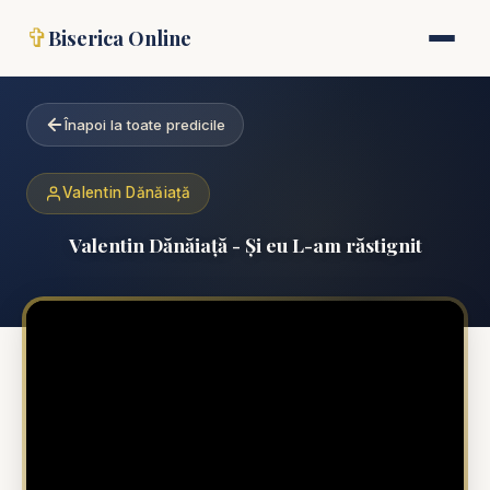
✞
Biserica Online
Înapoi la toate predicile
Valentin Dănăiață
Valentin Dănăiață - Și eu L-am răstignit