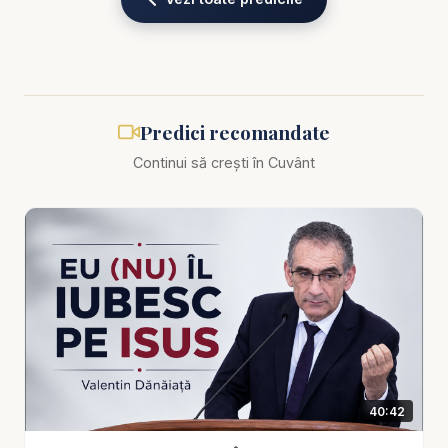
Biblia zilnică: Ascultă Biblia într-un an pe
https://bibl
iazilnica.ro
Pastor Valentin Dănăiață - Rugăciune pentru
politicieni - predici creștine
Predici recomandate
Continui să crești în Cuvânt
Într-o lume marcată de polarizare politică, corupție,
scandaluri și lupte pentru putere, mesajul biblic al
rugăciunii pentru conducători rămâne la fel de
relevant și necesar ca în vremea apostolului Pavel.
În predica „Rugăciune pentru politicieni”, pastorul
Valentin Dănăiață abordează o temă adesea
ignorată sau tratată cu scepticism: chemarea
creștinilor de a se ruga pentru cei aflați în poziții de
autoritate, indiferent de orientarea lor politică sau
40:42
moralitatea lor personală.