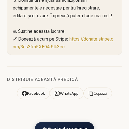
🎥 Donația ta ne ajută să achiziționăm
echipamentele necesare pentru înregistrare,
editare și difuzare. Împreună putem face mai mult!
🙏 Susține această lucrare:
🔗 Donează acum pe Stripe:
https://donate.stripe.c
om/3cs3fm5XE04r9Ik3cc
🌐 Sau pe:
https://BIBLIAZILNICA.RO
Mulțumim din inimă pentru că faci parte din
această misiune! 💛
DISTRIBUIE ACEASTĂ PREDICĂ
Alătură-te acestui canal pentru a primi acces la
Facebook
WhatsApp
Copiază
beneficii:
https://www.youtube.com/channel/UCK_IORoVpJ
eKV82sp3xNBFw/join
Vezi toate predicile