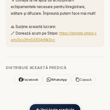
🎥 Donația ta ne ajută să achiziționăm
echipamentele necesare pentru înregistrare,
editare și difuzare. Împreună putem face mai mult!
🙏 Susține această lucrare:
🔗 Donează acum pe Stripe:
https://donate.stripe.c
om/3cs3fm5XE04r9Ik3cc
🌐 Sau pe:
https://BIBLIAZILNICA.RO
🌐
http://revolut.me/marius39jh
Mulțumim din inimă pentru că faci parte din
DISTRIBUIE ACEASTĂ PREDICĂ
această misiune! 💛
Facebook
WhatsApp
Copiază
Alătură-te acestui canal pentru a primi acces la
beneficii:
https://www.youtube.com/channel/UCK_IORoVpJ
eKV82sp3xNBFw/join
Vezi toate predicile