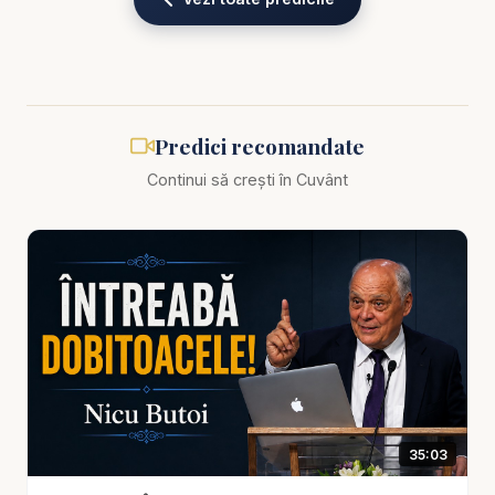
Pastor Nicu Butoi - Nicu Butoi - Ce faci când ești în
dilemă? - predici creștine
Ce faci când nu mai știi încotro s-o apuci? Când
Predici recomandate
toate drumurile par închise și tăcerea lui Dumnezeu
Continui să crești în Cuvânt
devine mai grea decât orice răspuns? În această
predică profundă și plină de înțelepciune, pastorul
Nicu Butoi vorbește despre momentele acelea din
viață în care omul credincios ajunge la răscruce —
în dilema dintre ceea ce vrea Dumnezeu și ceea
ce dorește inima.
Predica „Ce faci când ești în dilemă?” este o
explorare a modului în care Dumnezeu lucrează în
35:03
tăcere, chiar și atunci când nu înțelegem planul
Său. Pastorul Butoi explică, cu claritatea și