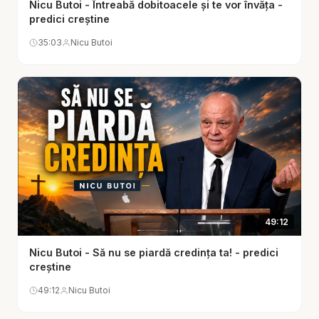
Nicu Butoi - Întreabă dobitoacele și te vor învăța -
pasiunea care îl caracterizează, că dilemele nu
predici creștine
sunt dovada lipsei de credință, ci ocazii în care
35:03
Nicu Butoi
Dumnezeu ne învață să ascultăm vocea Sa mai
adânc. El ne formează prin așteptare, prin
încercare, prin tăcere, prin alegeri care ne
maturizează spiritual.
Uneori, dilema nu este între bine și rău, ci între
două lucruri bune, între două drumuri care par
corecte. Și tocmai atunci Dumnezeu ne invită să
ne apropiem mai mult de El, nu pentru a primi o
49:12
simplă soluție, ci pentru a ne schimba inima.
Adevărata credință nu înseamnă doar să cunoști
Nicu Butoi - Să nu se piardă credința ta! - predici
răspunsul, ci să mergi cu Dumnezeu chiar și atunci
creștine
când nu-l ai.
49:12
Nicu Butoi