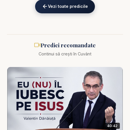
Vezi toate predicile
Alătură-te acestui canal pentru a primi acces la
beneficii:
https://www.youtube.com/channel/UCK_IORoVpJ
eKV82sp3xNBFw/join
Predici recomandate
Biblia zilnică: Ascultă Biblia într-un an pe
https://bibl
Continui să crești în Cuvânt
iazilnica.ro
Predici Pastor Valentin Dănăiață - Mai are
Dumnezeu un popor sfânt? - predici creștine
Mai are Dumnezeu un popor sfânt într-o lume în
care adevărul este relativizat, păcatul este
normalizat, iar credința riscă să devină doar o
formă religioasă? Întrebarea nu privește doar
40:42
identitatea unei confesiuni sau numele unei