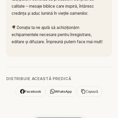
calitate – mesaje biblice care inspiră, întăresc
credința și aduc lumină în viețile oamenilor.
🎥 Donația ta ne ajută să achiziționăm
echipamentele necesare pentru înregistrare,
editare și difuzare. Împreună putem face mai mult!
🙏 Susține această lucrare:
🔗 Donează acum pe Stripe:
https://donate.stripe.c
om/3cs3fm5XE04r9Ik3cc
🌐 pe:
https://BISERICAONLINE.RO
DISTRIBUIE ACEASTĂ PREDICĂ
🌐 Sau pe:
https://BIBLIAZILNICA.RO
🌐
http://revolut.me/marius39jh
Facebook
WhatsApp
Copiază
Mulțumim din inimă pentru că susții această
misiune! 💛