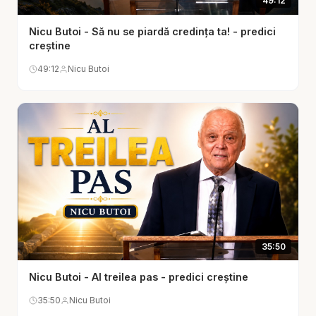
49:12
teoretic, ci de cine ai ales să urmezi concret, zi de
zi.
Nicu Butoi - Să nu se piardă credința ta! - predici
creștine
Nicu Butoi subliniază că a merge după Domnul
49:12
Nicu Butoi
înseamnă, înainte de toate, decizie. Nimeni nu
ajunge din întâmplare un om al lui Dumnezeu.
Nimeni nu alunecă spre sfințenie fără hotărâre.
Urmarea lui Hristos începe atunci când omul spune:
„Nu vreau doar să știu ce e bine; vreau să și
trăiesc binele. Nu vreau doar să aud chemarea;
vreau să răspund la ea.” De aceea, predica
aceasta nu este doar o încurajare generală, ci o
chemare la alegere clară. În multe locuri din Biblie,
35:50
Dumnezeu pune omul în fața unei decizii: viață sau
moarte, lumină sau întuneric, ascultare sau
Nicu Butoi - Al treilea pas - predici creștine
răzvrătire, Domnul sau idolii. A merge după Domnul
35:50
Nicu Butoi
nu este o stare vagă, ci o alegere repetată și