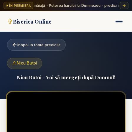
Valentin Dănăiață - Puterea harului lui Dumnezeu - predici creștine
ÎN PREMIERĂ
✞
Biserica Online
Înapoi la toate predicile
Nicu Butoi
Nicu Butoi - Voi să mergeți după Domnul!