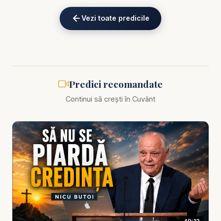
eKV82sp3xNBFw/join
Vezi toate predicile
Nicu Butoi - Voi să mergeți după Domnul! - predici
creștine
Într-o lume în care direcțiile se schimbă repede,
Predici recomandate
valorile se amestecă și oamenii sunt atrași când
Continui să crești în Cuvânt
într-o parte, când în alta, chemarea lui Dumnezeu
rămâne simplă, directă și puternică: „Voi să
mergeți după Domnul!” Nu după mulțime, nu după
impuls, nu după frică, nu după confort, nu după ce
este popular, ci după Domnul. În această predică
creștină profundă, Nicu Butoi aduce în prim-plan
una dintre cele mai importante întrebări ale vieții
spirituale: cine îți conduce pașii? Pentru că, în final,
viața nu este definită doar de ce ai crezut la nivel