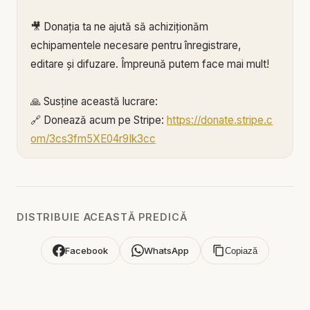
🎥 Donația ta ne ajută să achiziționăm
echipamentele necesare pentru înregistrare,
editare și difuzare. Împreună putem face mai mult!
🙏 Susține această lucrare:
🔗 Donează acum pe Stripe:
https://donate.stripe.c
om/3cs3fm5XE04r9Ik3cc
🌐 Sau pe:
https://BIBLIAZILNICA.RO
🌐
http://revolut.me/marius39jh
Mulțumim din inimă pentru că faci parte din
DISTRIBUIE ACEASTĂ PREDICĂ
această misiune! 💛
Facebook
WhatsApp
Copiază
Alătură-te acestui canal pentru a primi acces la
beneficii:
https://www.youtube.com/channel/UCK_IORoVpJ