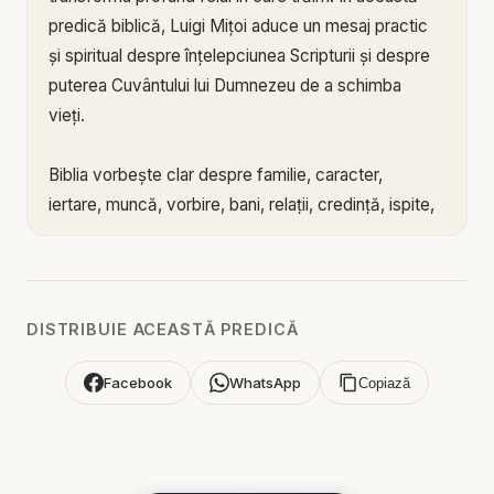
predică biblică, Luigi Mițoi aduce un mesaj practic
și spiritual despre înțelepciunea Scripturii și despre
puterea Cuvântului lui Dumnezeu de a schimba
vieți.
Biblia vorbește clar despre familie, caracter,
iertare, muncă, vorbire, bani, relații, credință, ispite,
răbdare și priorități. Dumnezeu nu ne-a lăsat fără
îndrumare într-o lume complicată. Când omul
ascultă sfaturile Scripturii, descoperă că ele nu
limitează viața, ci o protejează. Poruncile și
DISTRIBUIE ACEASTĂ PREDICĂ
învățăturile lui Dumnezeu nu sunt ziduri reci, ci
garduri de har ridicate pentru a ne păzi de căderi
Facebook
WhatsApp
Copiază
inutile.
Mesajul arată că multe dureri ale vieții apar atunci