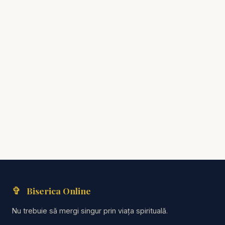
✞
Biserica Online
Nu trebuie să mergi singur prin viața spirituală.