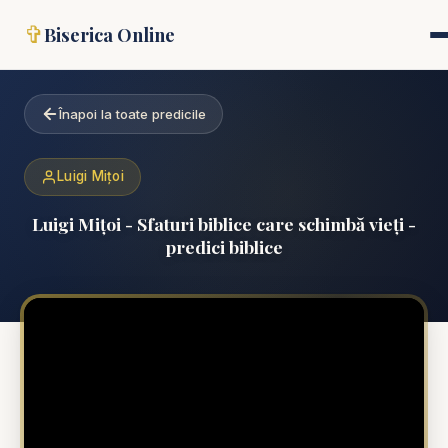
✞
Biserica Online
Înapoi la toate predicile
Luigi Mițoi
Luigi Mițoi - Sfaturi biblice care schimbă vieți -
predici biblice