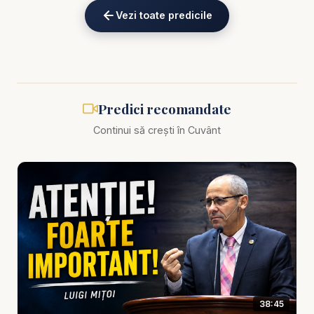
când omul ignoră principiile biblice. Când vorbește
Vezi toate predicile
fără înțelepciune, rănește. Când trăiește fără
cumpătare, se epuizează. Când nu iartă, își
otrăvește sufletul. Când aleargă după lucruri
trecătoare, își pierde pacea. Dar atunci când se
întoarce la Cuvântul lui Dumnezeu, începe să vadă
Predici recomandate
viața altfel: mai limpede, mai smerit, mai echilibrat
Continui să crești în Cuvânt
și mai aproape de Hristos.
Predica scoate în evidență faptul că sfaturile
biblice schimbă vieți doar atunci când sunt primite
cu inimă sinceră și aplicate concret. Nu este
suficient să cunoști versete, să asculți predici sau
să fii de acord cu adevărul. Adevărata schimbare
începe când omul spune: „Doamne, vreau să
trăiesc după Cuvântul Tău.” Credința matură nu
38:45
rămâne în teorie, ci devine alegere, caracter și