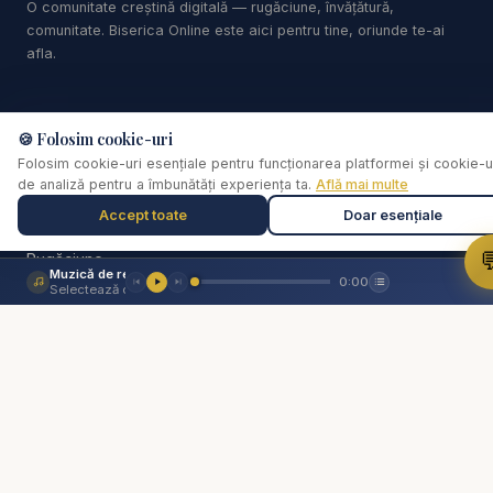
O comunitate creștină digitală — rugăciune, învățătură,
comunitate. Biserica Online este aici pentru tine, oriunde te-ai
afla.
Linkuri
🍪 Folosim cookie-uri
Folosim cookie-uri esențiale pentru funcționarea platformei și cookie-u
Biserica Online
de analiză pentru a îmbunătăți experiența ta.
Află mai multe
Despre noi
Accept toate
Doar esențiale
Streaming Live

Rugăciune
Muzică de relaxare
0:00
Video
Selectează o piesă
Cărți
De ce...?
Consiliere pastorală
Comunitate
Donează