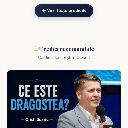
nu vine niciodată, pentru că amânarea nu este
Vezi toate predicile
lipsă de ocazii, ci un fel de a trăi. Iar păcatul
preferat al multora nu este neapărat ceva
spectaculos, ci tocmai amânarea: să rămâi în
aceeași stare, cu conștiința apăsată, dar cu
zâmbetul pus.
Predici recomandate
Continui să crești în Cuvânt
Cristi Boariu - Să nu vii prea târziu! | predici pentru
suflet
Mesajul te duce în zona aceea serioasă în care
Dumnezeu îți vorbește clar: nu amâna pocăința, nu
amâna împăcarea, nu amâna ascultarea. Nu pentru
că Dumnezeu ar fi nerăbdător, ci pentru că te
iubește. Harul nu este o scuză să trăiești la limită,
ci puterea să te ridici acum. Și există un adevăr