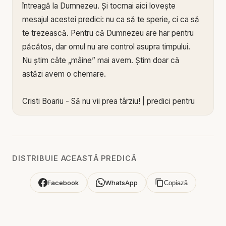
întreagă la Dumnezeu. Și tocmai aici lovește
mesajul acestei predici: nu ca să te sperie, ci ca să
te trezească. Pentru că Dumnezeu are har pentru
păcătos, dar omul nu are control asupra timpului.
Nu știm câte „mâine” mai avem. Știm doar că
astăzi avem o chemare.
Cristi Boariu - Să nu vii prea târziu! | predici pentru
suflet
În această predică pentru suflet, Cristi Boariu
vorbește despre pericolul amânării spirituale: acel
DISTRIBUIE ACEASTĂ PREDICĂ
obicei tăcut de a împinge lucrurile importante
„după ce trece perioada”, „după ce se liniștește
Facebook
WhatsApp
Copiază
viața”, „după ce rezolv problema asta”, „după ce
mai cresc copiii”, „după ce mai prind un moment
potrivit”. Numai că, de multe ori, momentul potrivit