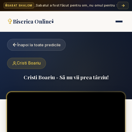
🕯️
„Sabatul a fost făcut pentru om, nu omul pentru Sabat. A
SABAT SHALOM
✞
Biserica Online
🕯️
Înapoi la toate predicile
Cristi Boariu
Cristi Boariu - Să nu vii prea târziu!