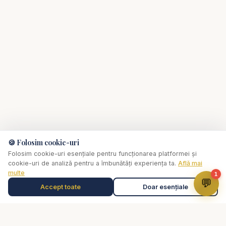
🍪 Folosim cookie-uri
Folosim cookie-uri esențiale pentru funcționarea platformei și
cookie-uri de analiză pentru a îmbunătăți experiența ta.
Află mai
multe
1
💬
Accept toate
Doar esențiale
Muzică de relaxare
0:00
✞
Selectează o piesă
Biserica Online
Nu trebuie să mergi singur prin viața spirituală.