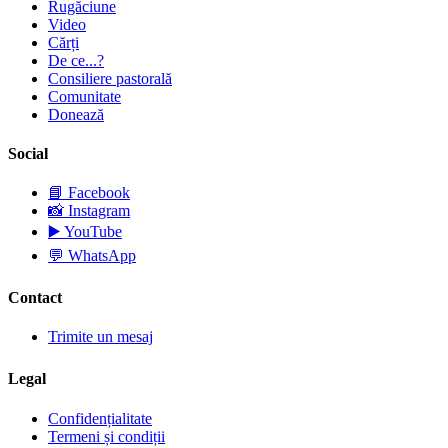
Rugăciune
Video
Cărți
De ce...?
Consiliere pastorală
Comunitate
Donează
Social
📘
Facebook
📸
Instagram
▶️
YouTube
💬
WhatsApp
Contact
Trimite un mesaj
Legal
Confidențialitate
Termeni și condiții