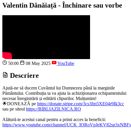
Valentin Dănăiață - Închinare sau vorbe
50:00
08 May 2025
YouTube
Descriere
Ajută-ne să ducem Cuvântul lui Dumnezeu până la marginile
Pământului. Contribuția ta va ajuta la achiziționarea echipamentului
necesar înregistrării și editării clipurilor. Mulțumim!
🌟DONEAZĂ pe
https://donate.stripe.com/3cs3fm5XE04r9Ik3cc
sau pe siteul
https://BIBLIAZILNICA.RO
Alătură-te acestui canal pentru a primi acces la beneficii:
https://www.youtube.com/channel/UCK_IORoVpJeKV82sp3xNBFw