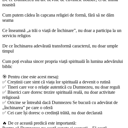
noastră
Cum putem cădea în capcana religiei de formă, fără să ne dăm
seama
Ce înseamnă „a trăi o viață de închinare”, nu doar a participa la un
serviciu religios
De ce închinarea adevărată transformă caracterul, nu doar umple
timpul
Cum poți evalua sincer propria viață spirituală în lumina adevărului
biblic
🎯 Pentru cine este acest mesaj:
✅ Creștinii care simt că viața lor spirituală a devenit o rutină
✅ Tineri care vor o relație autentică cu Dumnezeu, nu doar reguli
✅ Biserici care doresc trezire spirituală reală, nu doar activitate
religioasă
✅ Oricine se întreabă dacă Dumnezeu Se bucură cu adevărat de
„închinarea” pe care o oferă
✅ Cei care își doresc o credință trăită, nu doar declarată
🔥 De ce această predică este importantă: