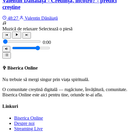
Valentin Dănăiață - Credința, încotro? - predici
creștine
48:27
Valentin Dănăiață
Muzică de relaxare
Selectează o piesă
0:00
✞
Biserica Online
Nu trebuie să mergi singur prin viața spirituală.
O comunitate creștină digitală — rugăciune, învățătură, comunitate.
Biserica Online este aici pentru tine, oriunde te-ai afla.
Linkuri
Biserica Online
Despre noi
Streaming Live