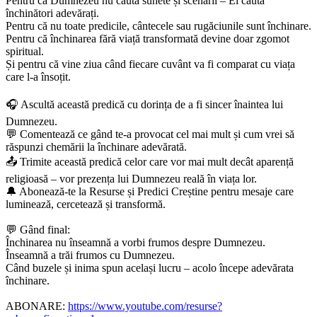
Pentru că Dumnezeu nu caută sunete și scenarii – El caută
închinători adevărați.
Pentru că nu toate predicile, cântecele sau rugăciunile sunt închinare.
Pentru că închinarea fără viață transformată devine doar zgomot
spiritual.
Și pentru că vine ziua când fiecare cuvânt va fi comparat cu viața
care l-a însoțit.
🎧 Ascultă această predică cu dorința de a fi sincer înaintea lui
Dumnezeu.
💬 Comentează ce gând te-a provocat cel mai mult și cum vrei să
răspunzi chemării la închinare adevărată.
📤 Trimite această predică celor care vor mai mult decât aparență
religioasă – vor prezența lui Dumnezeu reală în viața lor.
🔔 Abonează-te la Resurse și Predici Creștine pentru mesaje care
luminează, cercetează și transformă.
💬 Gând final:
Închinarea nu înseamnă a vorbi frumos despre Dumnezeu.
Înseamnă a trăi frumos cu Dumnezeu.
Când buzele și inima spun același lucru – acolo începe adevărata
închinare.
ABONARE:
https://www.youtube.com/resurse?