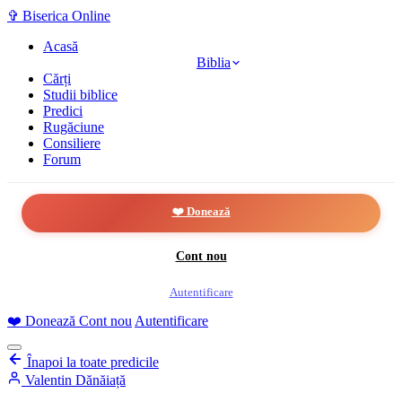
✞
Biserica Online
Acasă
Biblia
Cărți
Studii biblice
Predici
Rugăciune
Consiliere
Forum
❤️ Donează
Cont nou
Autentificare
❤️
Donează
Cont nou
Autentificare
Înapoi la toate predicile
Valentin Dănăiață