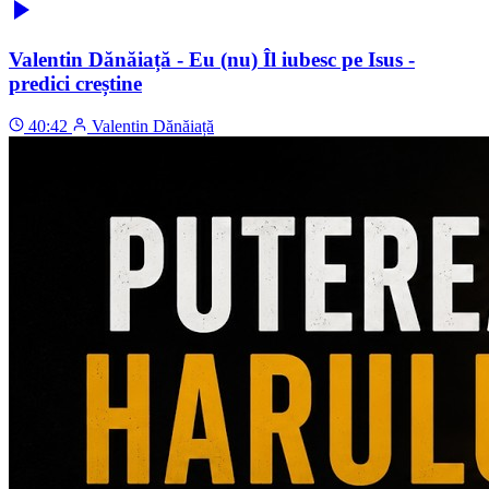
Valentin Dănăiață - Eu (nu) Îl iubesc pe Isus -
predici creștine
40:42
Valentin Dănăiață