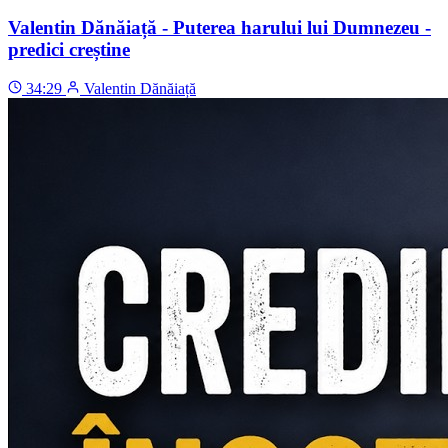
Valentin Dănăiață - Puterea harului lui Dumnezeu -
predici creștine
34:29
Valentin Dănăiață