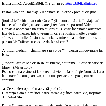
Biblia zilnică: Ascultă Biblia într-un an pe
https://bibliazilnica.ro
Pastor Valentin Dănăiață - Închinare sau vorbe - predici creștine
Spui că te închini, dar cui? Cu ce? Și... cum arată asta în viața ta?
În această predică provocatoare și revelatoare, pastorul Valentin
Dănăiață abordează un subiect sensibil și vital: închinarea autentică
față de Dumnezeu. Într-o vreme în care se rostesc multe cuvinte
sfinte, dar inimile rămân neschimbate, întrebarea devine dureros de
personală: Trăiesc eu ceea ce declar că cred?
📖 Titlul predicii – „Închinare sau vorbe?” – pleacă din cuvintele lui
Isus:
„Poporul acesta Mă cinstește cu buzele, dar inima lui este departe de
Mine.” (Matei 15:8)
Este o chemare sinceră la o credință vie, nu la o religie formală. La o
închinare în Duh și adevăr, nu la un spectacol religios golit de
conținut.
📖 Ce vei descoperi din această predică:
Diferența clară dintre închinarea formală și închinarea vie, inspirată
de Duhul Sfânt
De ce Dumnezeu nu are nevoie de cuvintele noastre, ci de inima