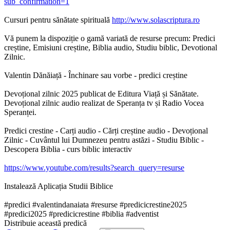
sub_confirmation=1
Cursuri pentru sănătate spirituală
http://www.solascriptura.ro
Vă punem la dispoziție o gamă variată de resurse precum: Predici
creștine, Emisiuni creștine, Biblia audio, Studiu biblic, Devotional
Zilnic.
Valentin Dănăiață - Închinare sau vorbe - predici creștine
Devoțional zilnic 2025 publicat de Editura Viață și Sănătate.
Devoțional zilnic audio realizat de Speranța tv și Radio Vocea
Speranței.
Predici crestine - Carți audio - Cărți creștine audio - Devoțional
Zilnic - Cuvântul lui Dumnezeu pentru astăzi - Studiu Biblic -
Descopera Biblia - curs biblic interactiv
https://www.youtube.com/results?search_query=resurse
Instalează Aplicația Studii Biblice
#predici #valentindanaiata #resurse #predicicrestine2025
#predici2025 #predicicrestine #biblia #adventist
Distribuie această predică