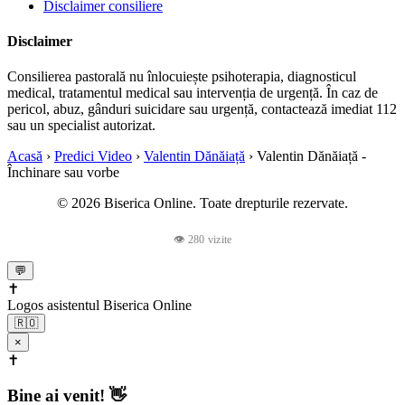
Disclaimer consiliere
Disclaimer
Consilierea pastorală nu înlocuiește psihoterapia, diagnosticul
medical, tratamentul medical sau intervenția de urgență. În caz de
pericol, abuz, gânduri suicidare sau urgență, contactează imediat 112
sau un specialist autorizat.
Acasă
›
Predici Video
›
Valentin Dănăiață
›
Valentin Dănăiață -
Închinare sau vorbe
© 2026 Biserica Online. Toate drepturile rezervate.
👁 280 vizite
💬
✝️
Logos
asistentul Biserica Online
🇷🇴
×
✝️
Bine ai venit! 👋