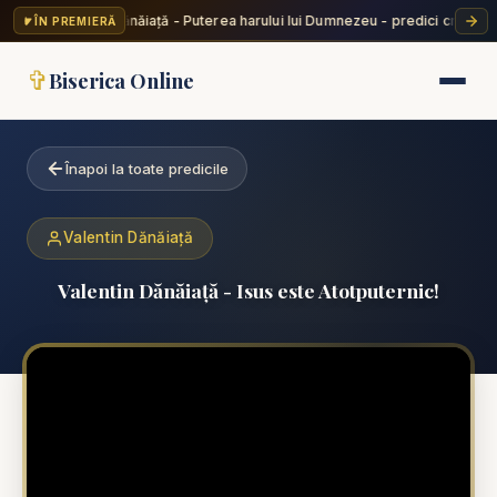
Valentin Dănăiață - Puterea harului lui Dumnezeu - predici creștine
ÎN PREMIERĂ
✞
Biserica Online
Înapoi la toate predicile
Valentin Dănăiață
Valentin Dănăiață - Isus este Atotputernic!