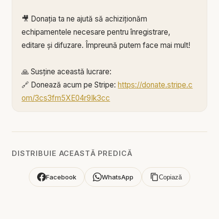
🎥 Donația ta ne ajută să achiziționăm
echipamentele necesare pentru înregistrare,
editare și difuzare. Împreună putem face mai mult!
🙏 Susține această lucrare:
🔗 Donează acum pe Stripe:
https://donate.stripe.c
om/3cs3fm5XE04r9Ik3cc
🌐 Sau pe:
https://BIBLIAZILNICA.RO
Mulțumim din inimă pentru că faci parte din
această misiune! 💛
DISTRIBUIE ACEASTĂ PREDICĂ
Alătură-te acestui canal pentru a primi acces la
Facebook
WhatsApp
Copiază
beneficii:
https://www.youtube.com/channel/UCK_IORoVpJ
eKV82sp3xNBFw/join