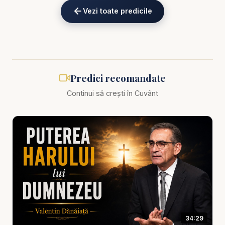
profund actuală, pastorul Valentin Dănăiață
Vezi toate predicile
abordează una dintre cele mai incomode, dar
necesare întrebări pentru orice credincios sincer:
Cum arată, cu adevărat, o viață trăită în fericirea lui
Dumnezeu – și ce înseamnă să porți o mască
religioasă?
Predici recomandate
Continui să crești în Cuvânt
📖 Într-o lume a aparențelor și a pozelor perfecte,
fericirea reală nu se vede întotdeauna pe chip. Dar
Dumnezeu privește dincolo de zâmbete și vorbe
spirituale. El caută inima. Iar predica aceasta te
provoacă să te întrebi sincer:
Fericirea mea vine din Duhul lui Dumnezeu… sau
dintr-un decor religios bine construit?
34:29
📖 Ce vei învăța din această predică: