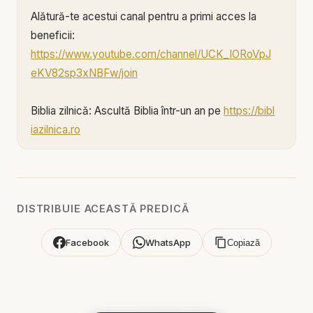
Alătură-te acestui canal pentru a primi acces la
beneficii:
https://www.youtube.com/channel/UCK_IORoVpJ
eKV82sp3xNBFw/join
Biblia zilnică: Ascultă Biblia într-un an pe
https://bibl
iazilnica.ro
Pastor Valentin Dănăiață - Fericit autentic sau
impostor - predici creștine
DISTRIBUIE ACEASTĂ PREDICĂ
Poți fi văzut ca un creștin model, dar să fii nefericit
în ascuns. Poți afișa o viață de credință… dar trăi o
Facebook
WhatsApp
Copiază
minciună. Ești un fericit autentic sau doar un
impostor spiritual?
În această predică directă, pătrunzătoare și