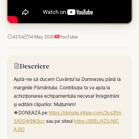
42:54
14 May 2025
YouTube
Descriere
Ajută-ne să ducem Cuvântul lui Dumnezeu până la
marginile Pământului. Contribuția ta va ajuta la
achiziționarea echipamentului necesar înregistrării
și editării clipurilor. Mulțumim!
🌟DONEAZĂ pe
https://donate.stripe.com/3cs3fm
5XE04r9Ik3cc
sau pe siteul
https://BIBLIAZILNIC
A.RO