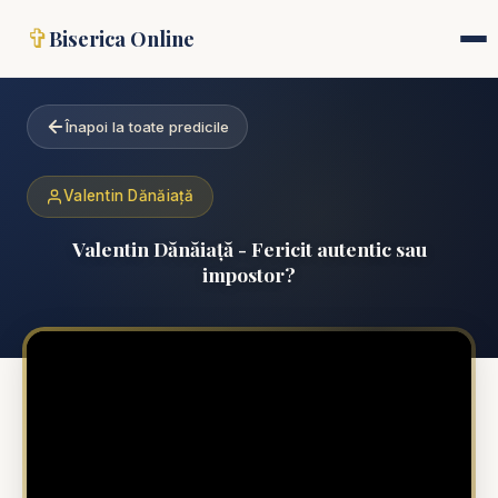
✞
Biserica Online
Înapoi la toate predicile
Valentin Dănăiață
Valentin Dănăiață - Fericit autentic sau
impostor?