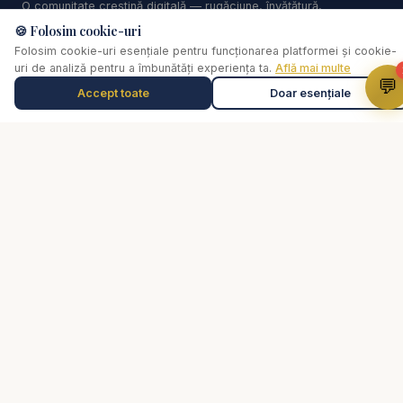
O comunitate creștină digitală — rugăciune, învățătură,
biblic interactiv
comunitate. Biserica Online este aici pentru tine, oriunde te-ai
🍪 Folosim cookie-uri
afla.
Folosim cookie-uri esențiale pentru funcționarea platformei și cookie-
https://www.youtube.com/results?search_query=r
uri de analiză pentru a îmbunătăți experiența ta.
Află mai multe
💬
esurse
Accept toate
Doar esențiale
Muzică de relaxare
Linkuri
0:00
Selectează o piesă
Instalează Aplicația Studii Biblice
Biserica Online
Despre noi
#predici #valentindanaiata #resurse
Streaming Live
#predicicrestine2025 #predici2025
Rugăciune
#predicicrestine #biblia #adventist
Video
Cărți
De ce...?
Consiliere pastorală
Comunitate
Susține lucrarea