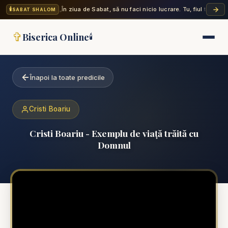
🕯️
„În ziua de Sabat, să nu faci nicio lucrare. Tu, fiul tău, fiic
SABAT SHALOM
✞
Biserica Online
🕯️
Înapoi la toate predicile
Cristi Boariu
Cristi Boariu - Exemplu de viață trăită cu
Domnul