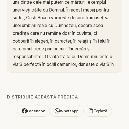
una dintre cele mai puternice mărturii: exemplul
unei vieți trăite cu Domnul. În acest mesaj pentru
suflet, Cristi Boariu vorbește despre frumusețea
unei umblări reale cu Dumnezeu, despre acea
credință care nu rămâne doar în cuvinte, ci
coboară în alegeri, în caracter, în relații și în felul în
care omul trece prin bucurii, încercări și
responsabilități. O viață trăită cu Domnul nu este o
viață perfectă în ochii oamenilor, dar este o viață în
care se vede direcția, prezența și lucrarea lui
Dumnezeu.
Mesajul arată că exemplul nu înseamnă imagine
DISTRIBUIE ACEASTĂ PREDICĂ
religioasă, ci autenticitate. Sunt oameni care spun
multe despre Dumnezeu, dar influențează puțin, și
Facebook
WhatsApp
Copiază
sunt oameni care poate vorbesc mai puțin, dar prin
viața lor lasă urme adânci. Cristi Boariu subliniază