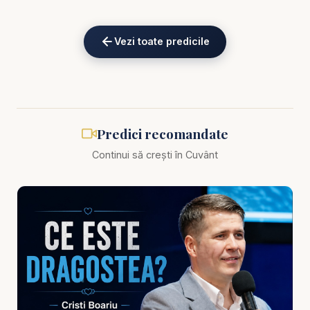
că o viață trăită cu Domnul se vede în
credincioșie, în curăție, în răbdare, în seriozitate
Vezi toate predicile
spirituală și în felul în care omul Îl pune pe
Dumnezeu în centrul deciziilor sale. Adevărata
influență nu vine doar din predici rostite, ci și din
viața care confirmă ceea ce buzele spun. Când
omul umblă cu Domnul, acest lucru începe să se
Predici recomandate
observe în liniștea lui, în vorbirea lui, în atitudinea lui
Continui să crești în Cuvânt
și în felul în care rămâne statornic chiar când trece
prin vale.
Predica aceasta este potrivită pentru cei care vor
să trăiască mai profund credința, pentru cei care
înțeleg că alții privesc nu doar la ce spunem, ci și la
cum trăim, și pentru toți cei care își doresc să lase
în urmă o mărturie frumoasă înaintea lui Dumnezeu