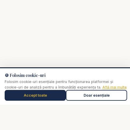
🍪 Folosim cookie-uri
Folosim cookie-uri esențiale pentru funcționarea platformei și
✞
Biserica Online
cookie-uri de analiză pentru a îmbunătăți experiența ta.
Află mai multe
Accept toate
Doar esențiale
Nu trebuie să mergi singur prin viața spirituală.
Muzică de relaxare
0:00
Selectează o piesă
O comunitate creștină digitală — rugăciune, învățătură,
comunitate. Biserica Online este aici pentru tine, oriunde te-ai
afla.